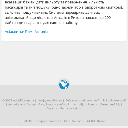
вказавши бажані дати вильоту та повернення, кількість
пасажирів та тип пошуку (одночасний або зі зворотним квитком),
здійсніть пошук квитків. Система перевірить дані всіх
авіакомпаній, що літають з Анталія в Рим, та надасть до 200
найкращих варіантів для вашого вибору.
Авіаквитки Рим–Анталія
© 2009 AviaGO.com.ua |
Конфіденційність
|
Рейси усіх авіакомпаній
|
Всі авіакомпанії
|
Авиабилеты Анталія–Рим, Белорусский сайт
|
Antalija – Roma su Skrendam24.lt
|
Antalija – Roma su Avia.lt
ЗАО Baltic Clipper, Laisvės al. 61-1, Kaunas, LT-44304, Литва