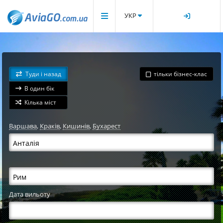
УКР
Туди і назад
тільки бізнес-клас
В один бік
Кілька міст
Варшава
,
Краків
,
Кишинів
,
Бухарест
Дата вильоту