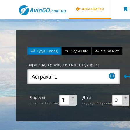
Авіаквитки
Г
Туди і назад
В один бік
Кілька міст
Варшава
,
Краків
,
Кишинів
,
Бухарест
Дорослі
Діти
(старше 12 років)
(від 2 до 12 років)