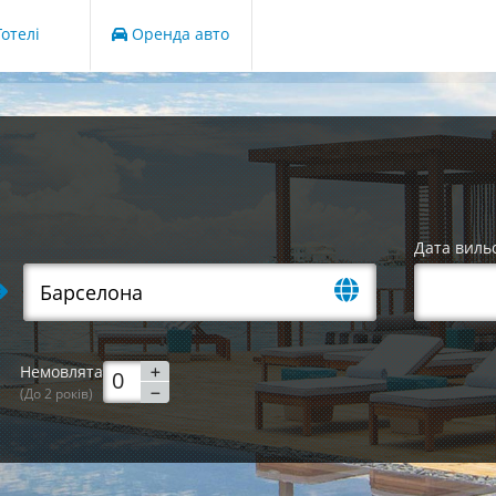
отелі
Оренда авто
Дата виль
Немовлята
(До 2 років)