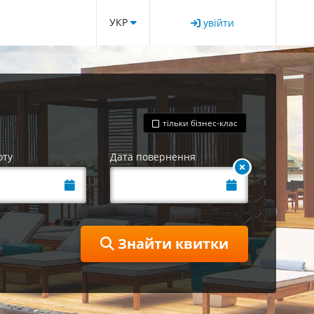
УКР
увійти
тільки бізнес-клас
оту
Дата повернення
Знайти квитки