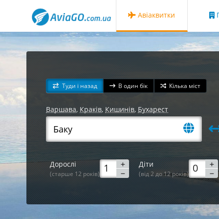
Авіаквитки
Г
Туди і назад
В один бік
Кілька міст
Варшава
,
Краків
,
Кишинів
,
Бухарест
Дорослі
Діти
(старше 12 років)
(від 2 до 12 років)