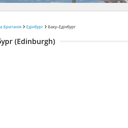
а Британія
Едінбург
Баку–Едінбург
ург (Edinburgh)