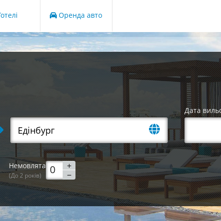
отелі
Оренда авто
Дата виль
Немовлята
(До 2 років)