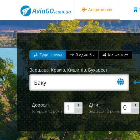
Авіаквитки
Г
Туди і назад
В один бік
Кілька міст
Варшава
,
Краків
,
Кишинів
,
Бухарест
Дорослі
Діти
(старше 12 років)
(від 2 до 12 років)