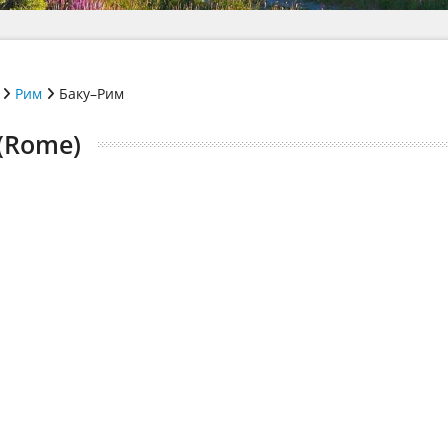
Рим
Баку–Рим
(Rome)