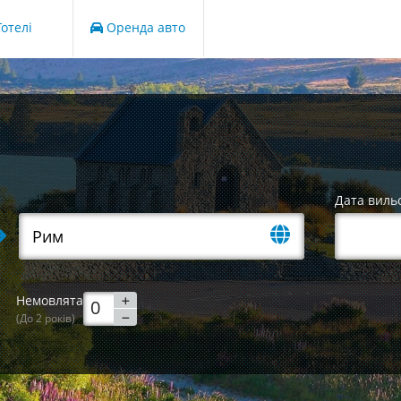
отелі
Оренда авто
Дата виль
Немовлята
(До 2 років)