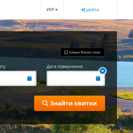
УКР
увійти
тільки бізнес-клас
оту
Дата повернення
Знайти квитки