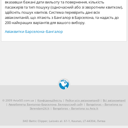
вказавши бажані дати вильоту та повернення, кількість
пасажирів та тип пошуку (одночасний або зі зворотним квитком),
здійсніть пошук квитків. Система перевірить дані всіх
авіакомпаній, що літають з Бангалор в Барселона, та надасть до
200 найкращих варіантів для вашого вибору.
Авіаквитки Барселона–Бангалор
© 2009 AviaGO.com.ua |
Конфіденційність
|
Рейси усіх авіакомпаній
|
Всі авіакомпанії
|
Авиабилеты Бангалор–Барселона, Белорусский сайт
|
Bangaloras – Barselona su
Skrendam24.lt
|
Bangaloras – Barselona su Avia.lt
ЗАО Baltic Clipper, Laisvės al. 61-1, Kaunas, LT-44304, Литва