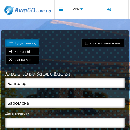
УКР
Туди і назад
тільки бізнес-клас
В один бік
Кілька міст
Варшава
,
Краків
,
Кишинів
,
Бухарест
Дата вильоту