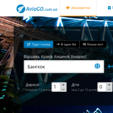
Авіаквитки
Г
Туди і назад
В один бік
Кілька міст
Варшава
,
Краків
,
Кишинів
,
Бухарест
Дорослі
Діти
(старше 12 років)
(від 2 до 12 років)