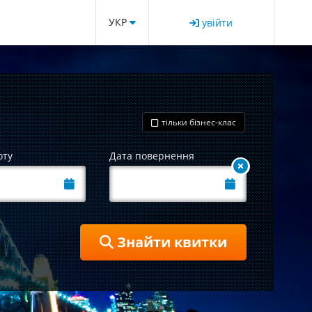
УКР
увійти
тільки бізнес-клас
оту
Дата повернення
Знайти квитки