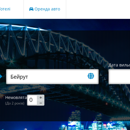
отелі
Оренда авто
Дата виль
Немовлята
(До 2 років)