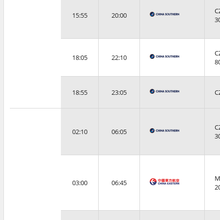
C
15:55
20:00
3
C
18:05
22:10
8
18:55
23:05
C
C
02:10
06:05
3
M
03:00
06:45
2