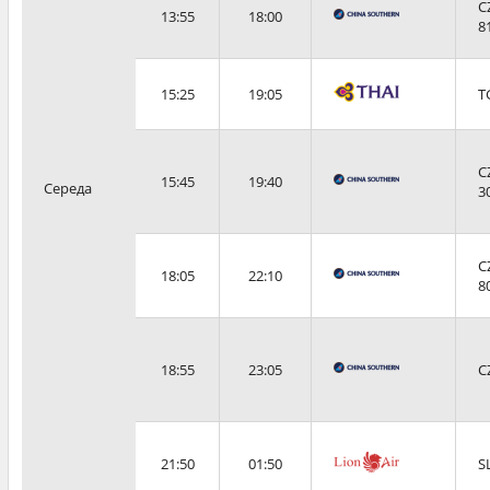
C
13:55
18:00
8
15:25
19:05
T
C
15:45
19:40
Середа
3
C
18:05
22:10
8
18:55
23:05
C
21:50
01:50
S