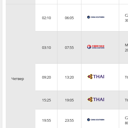
C
02:10
06:05
3
M
03:10
07:55
2
09:20
13:20
T
Четвер
15:25
19:05
T
C
19:55
23:55
8