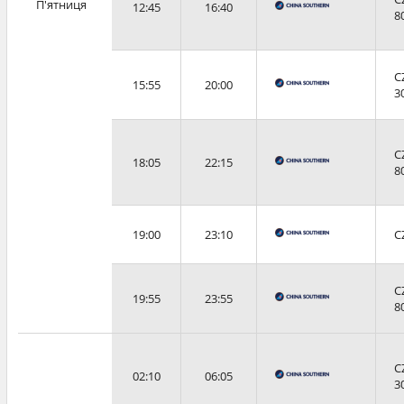
П'ятниця
12:45
16:40
8
C
15:55
20:00
3
C
18:05
22:15
8
19:00
23:10
C
C
19:55
23:55
8
C
02:10
06:05
3