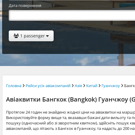
Дата повернення
1 passenger
Головна
Рейси усіх авіакомпаній
Азія
Китай
Гуанчжоу
Банг
Авіаквитки Бангкок (Bangkok) Гуанчжоу (
Протягом 24 годин не знайдено жодної ціни на авіаквитки на марш
Використовуйте форму вище та, вказавши бажані дати вильоту та по
пошуку (одночасний або зі зворотним квитком), здійсніть пошук квит
авіакомпаній, що літають з Бангкок в Гуанчжоу, та надасть до 200 