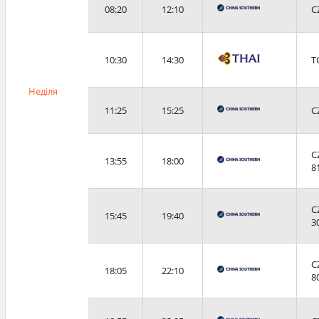
08:20
12:10
C
10:30
14:30
T
Неділя
11:25
15:25
C
C
13:55
18:00
8
C
15:45
19:40
3
C
18:05
22:10
8