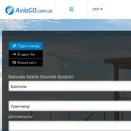
УКР
Туди і назад
В один бік
Кілька міст
Варшава
,
Краків
,
Кишинів
,
Бухарест
Дата вильоту