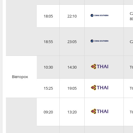
C
18:05
22:10
8
18:55
23:05
C
10:30
14:30
T
Вівторок
15:25
19:05
T
09:20
13:20
T