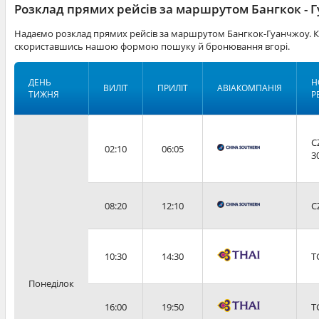
Розклад прямих рейсів за маршрутом Бангкок - 
Надаємо розклад прямих рейсів за маршрутом Бангкок-Гуанчжоу. Кв
скориставшись нашою формою пошуку й бронювання вгорі.
ДЕНЬ
Н
ВИЛІТ
ПРИЛІТ
АВІАКОМПАНІЯ
ТИЖНЯ
Р
C
02:10
06:05
3
08:20
12:10
C
10:30
14:30
T
Понеділок
16:00
19:50
T