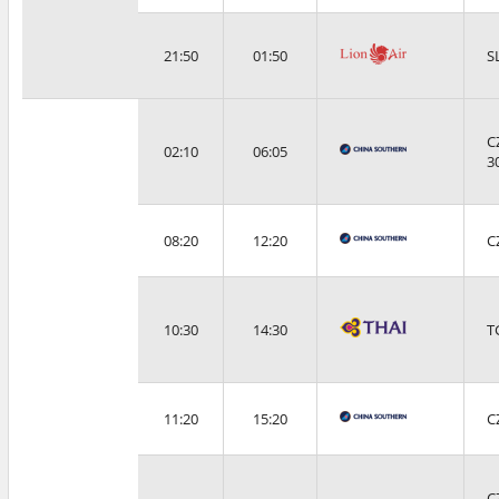
21:50
01:50
S
C
02:10
06:05
3
08:20
12:20
C
10:30
14:30
T
11:20
15:20
C
C