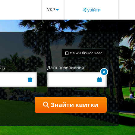
УКР
увійти
тільки бізнес-клас
оту
Дата повернення
Знайти квитки