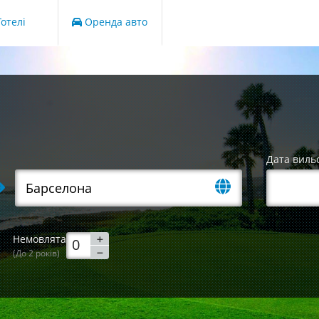
отелі
Оренда авто
Дата виль
Немовлята
(До 2 років)