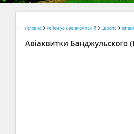
Головна
Рейси усіх авіакомпаній
Європа
Іспан
Авіаквитки Банджульского (B