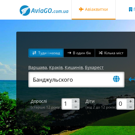
Авіаквитки
Г
Туди і назад
В один бік
Кілька міст
Варшава
,
Краків
,
Кишинів
,
Бухарест
Дорослі
Діти
(старше 12 років)
(від 2 до 12 років)