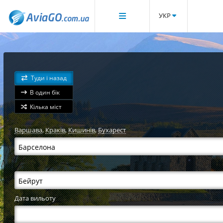
УКР
Туди і назад
В один бік
Кілька міст
Варшава
,
Краків
,
Кишинів
,
Бухарест
Дата вильоту