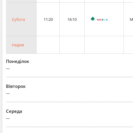
Субота
11:20
16:10
M
Неділя
Понеділок
—
Вівторок
—
Середа
—