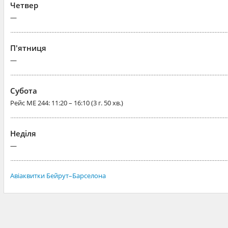
Четвер
—
П'ятниця
—
Субота
Рейс
ME 244
: 11:20 – 16:10 (3 г. 50 хв.)
Неділя
—
Авіаквитки Бейрут–Барселона