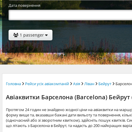
Дата повернення
1 passenger
Головна
Рейси усіх авіакомпаній
Азія
Ліван
Бейрут
Барсело
Авіаквитки Барселона (Barcelona) Бейрут (
Протягом 24 годин не знайдено жодної ціни на авіаквитки на марш
форму вище та, вказавши бажані дати вильоту та повернення, кільк
(одночасний або зі зворотним квитком), здійсніть пошук квитків. Си
що літають з Барселона в Бейрут, та надасть до 200 найкращих варі