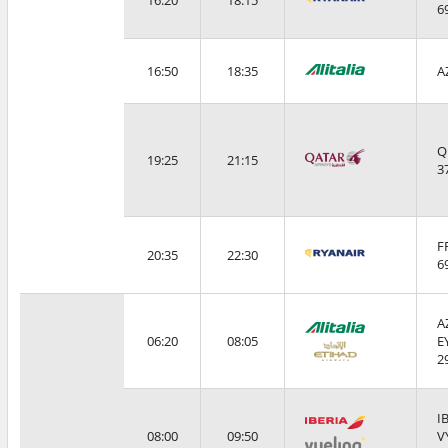
16:20
18:15
6
16:50
18:35
A
Q
19:25
21:15
3
F
20:35
22:30
6
A
06:20
08:05
E
2
I
08:00
09:50
V