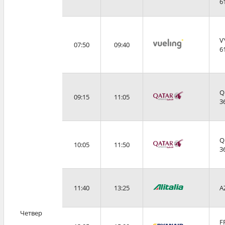
6
V
07:50
09:40
6
Q
09:15
11:05
3
Q
10:05
11:50
3
11:40
13:25
A
Четвер
F