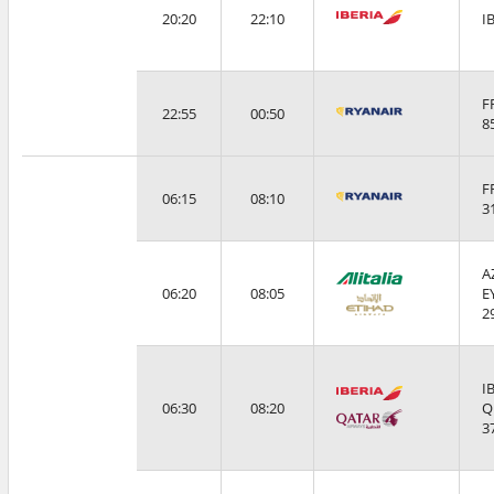
20:20
22:10
I
F
22:55
00:50
8
F
06:15
08:10
3
A
06:20
08:05
E
2
I
06:30
08:20
Q
3