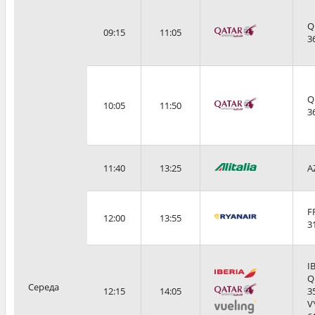
Q
09:15
11:05
3
Q
10:05
11:50
3
11:40
13:25
A
F
12:00
13:55
3
I
Q
Середа
12:15
14:05
3
V