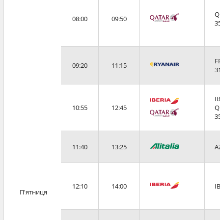
Q
08:00
09:50
3
F
09:20
11:15
3
I
10:55
12:45
Q
3
11:40
13:25
A
12:10
14:00
I
П'ятниця