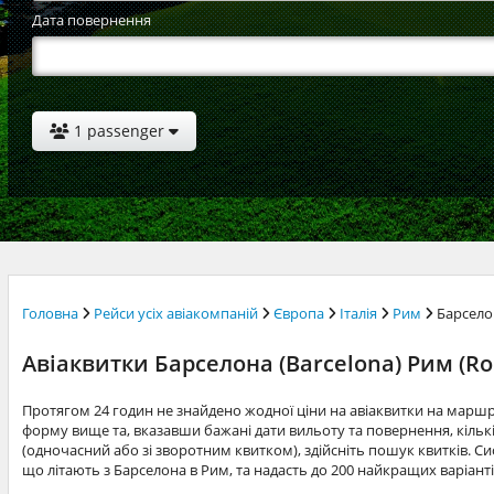
Дата повернення
1 passenger
Головна
Рейси усіх авіакомпаній
Європа
Італія
Рим
Барсел
Авіаквитки Барселона (Barcelona) Рим (R
Протягом 24 годин не знайдено жодної ціни на авіаквитки на марш
форму вище та, вказавши бажані дати вильоту та повернення, кільк
(одночасний або зі зворотним квитком), здійсніть пошук квитків. Си
що літають з Барселона в Рим, та надасть до 200 найкращих варіант