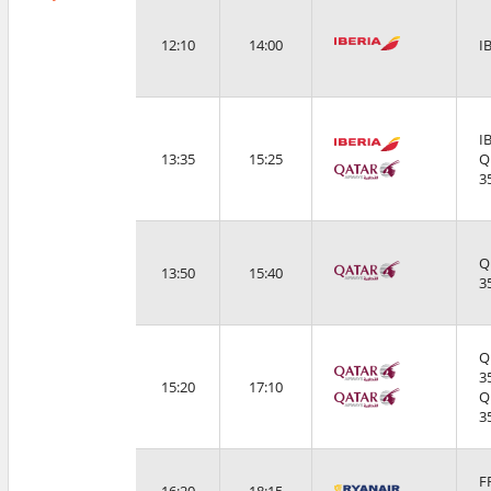
12:10
14:00
I
I
13:35
15:25
Q
3
Q
13:50
15:40
3
Q
3
15:20
17:10
Q
3
F