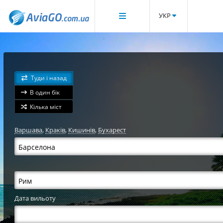
УКР
Туди і назад
В один бік
Кілька міст
Варшава
,
Краків
,
Кишинів
,
Бухарест
Дата вильоту