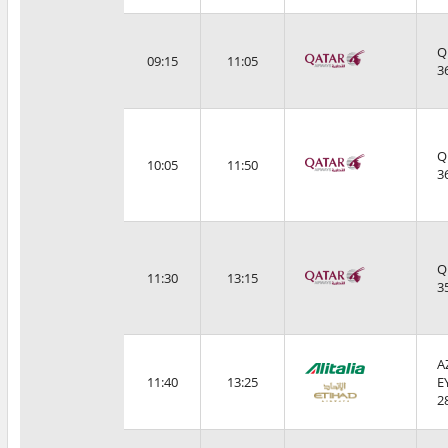
Q
09:15
11:05
3
Q
10:05
11:50
3
Q
11:30
13:15
3
A
11:40
13:25
E
2