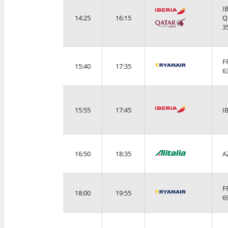
I
14:25
16:15
Q
3
F
15:40
17:35
6
15:55
17:45
I
16:50
18:35
A
F
18:00
19:55
6