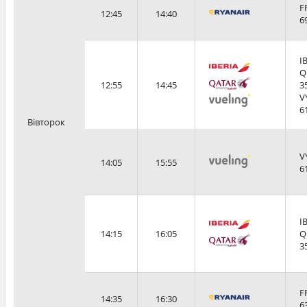
F
12:45
14:40
6
I
Q
12:55
14:45
3
V
6
Вівторок
V
14:05
15:55
6
I
14:15
16:05
Q
3
F
14:35
16:30
6