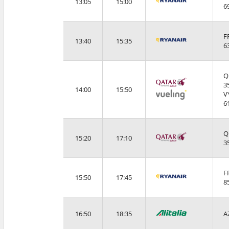
13:05
15:00
6
F
13:40
15:35
6
Q
3
14:00
15:50
V
6
Q
15:20
17:10
3
F
15:50
17:45
8
16:50
18:35
A