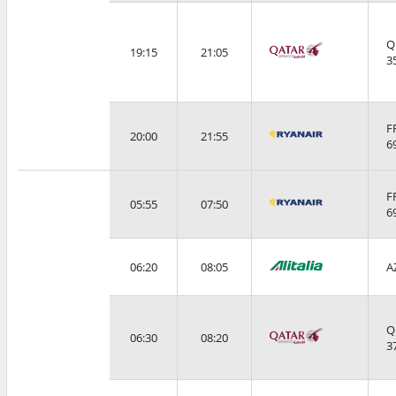
Q
19:15
21:05
3
F
20:00
21:55
6
F
05:55
07:50
6
06:20
08:05
A
Q
06:30
08:20
3