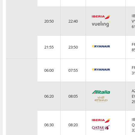
I
20:50
22:40
V
6
F
21:55
23:50
8
F
06:00
07:55
3
A
06:20
08:05
E
2
I
06:30
08:20
Q
3