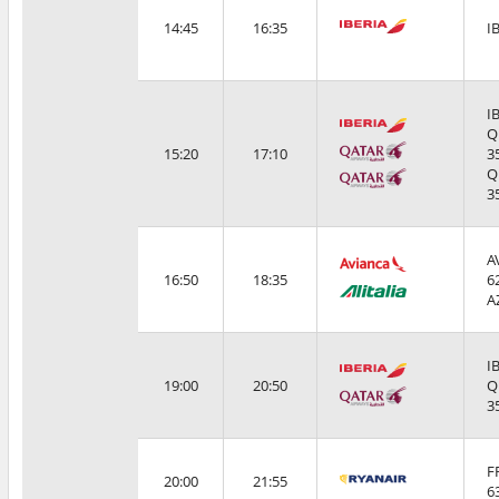
14:45
16:35
I
I
Q
15:20
17:10
3
Q
3
A
16:50
18:35
6
A
I
19:00
20:50
Q
3
F
20:00
21:55
6