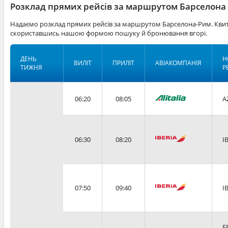
Розклад прямих рейсів за маршрутом Барселона 
Надаємо розклад прямих рейсів за маршрутом Барселона-Рим. Квит
скориставшись нашою формою пошуку й бронювання вгорі.
ДЕНЬ
Н
ВИЛІТ
ПРИЛІТ
АВІАКОМПАНІЯ
ТИЖНЯ
Р
06:20
08:05
A
06:30
08:20
I
07:50
09:40
I
F