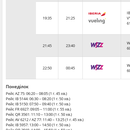
I
19:35
21:25
V
6
W
21:45
23:40
6
W
22:50
00:45
6
Понеділок
Рейс
AZ 75
: 06:20 – 08:05 (1 г. 45 хв.)
Рейс
IB 5144
: 06:30 – 08:20 (1 г. 50 хв.)
Рейс
IB 5150
: 07:50 – 09:40 (1 г. 50 хв.)
Рейс
FR 6927
: 09:05 – 11:00 (1 г. 55 хв.)
Рейс
QR 3561
: 11:10 – 13:00 (1 г. 50 хв.)
Рейс
AV 6212 / AZ 77
: 11:40 – 13:25 (1 г. 45 хв.)
Рейс
IB 5957
: 13:00 – 14:50 (1 г. 50 хв.)