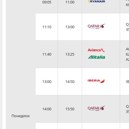
09:05
11:00
6
Q
11:10
13:00
3
A
11:40
13:25
6
A
13:00
14:50
I
Q
14:00
15:50
3
Понеділок