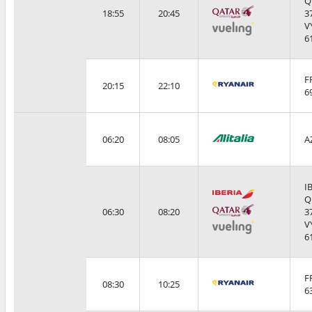
Q
18:55
20:45
3
V
6
F
20:15
22:10
6
06:20
08:05
A
I
Q
06:30
08:20
3
V
6
F
08:30
10:25
6