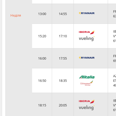
F
13:00
14:55
Неділя
6
I
15:20
17:10
V
6
F
16:00
17:55
6
A
16:50
18:35
E
4
I
18:15
20:05
V
6