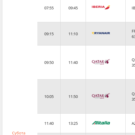
07:55
09:45
I
F
09:15
11:10
6
Q
09:50
11:40
3
Q
10:05
11:50
3
11:40
13:25
A
Субота