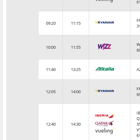
6
F
09:20
11:15
3
W
10:00
11:55
6
11:40
13:25
A
F
12:05
14:00
6
I
Q
12:40
14:30
3
V
6