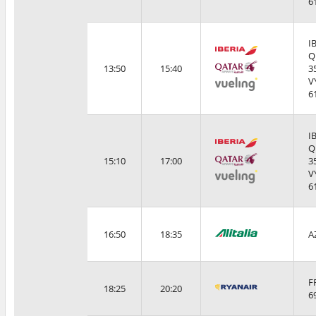
6
I
Q
13:50
15:40
3
V
6
I
Q
15:10
17:00
3
V
6
16:50
18:35
A
F
18:25
20:20
6