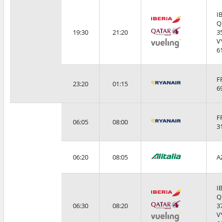
I
Q
19:30
21:20
3
V
6
F
23:20
01:15
6
F
06:05
08:00
3
06:20
08:05
A
I
Q
06:30
08:20
3
V