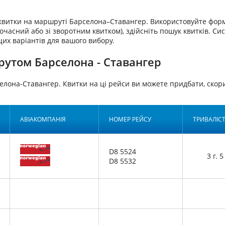
аквитки на маршруті Барселона–Ставангер. Використовуйте форм
очасний або зі зворотним квитком), здійсніть пошук квитків. Си
щих варіантів для вашого вибору.
рутом Барселона - Ставангер
селона-Ставангер. Квитки на ці рейси ви можете придбати, с
АВІАКОМПАНІЯ
НОМЕР РЕЙСУ
ТРИВАЛІС
D8 5524
3 г. 5
D8 5532