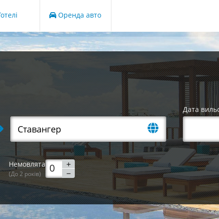
отелі
Оренда авто
Дата виль
Немовлята
(До 2 років)