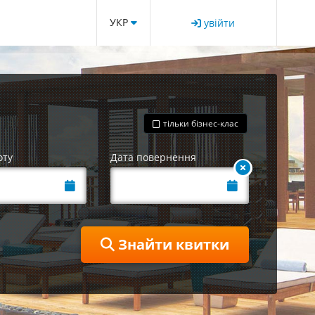
УКР
увійти
тільки бізнес-клас
оту
Дата повернення
Знайти квитки