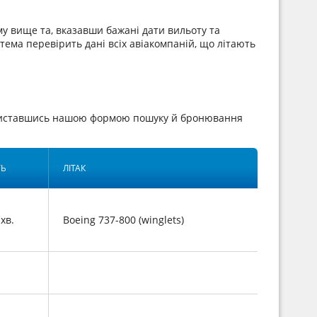
у вище та, вказавши бажані дати вильоту та
стема перевірить дані всіх авіакомпаній, що літають
користавшись нашою формою пошуку й бронювання
ТЬ
ЛІТАК
 хв.
Boeing 737-800 (winglets)