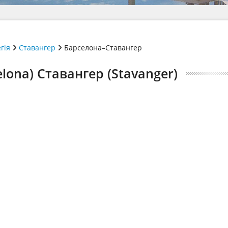
гія
Ставангер
Барселона–Ставангер
lona) Ставангер (Stavanger)