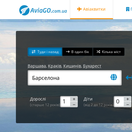
Авіаквитки
Г
Туди і назад
В один бік
Кілька міст
Варшава
,
Краків
,
Кишинів
,
Бухарест
Дорослі
Діти
(старше 12 років)
(від 2 до 12 років)