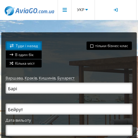
УКР
Туди і назад
тільки бізнес-клас
В один бік
Кілька міст
Варшава
,
Краків
,
Кишинів
,
Бухарест
Дата вильоту