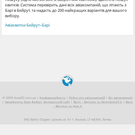
квитків. Система перевірить дані всіх авіакомпаній, що літають з
Барі в Бейрут, та надасть до 200 найкращих варіантів для вашого
вибору.
Авіаквитки Бейрут–Барі
© 2009 AviaGO.com.ua |
Конфіденційність
|
Рейси усіх авіакомпаній
|
Всі авіакомпанії
|
Авиабилеты Барі–Бейрут, Белорусский сайт
|
Baris – Beirutas su Skrendam24.lt
|
Baris
– Beirutas su Avia.lt
ЗАО Baltic Clipper, Laisvės al. 61-1, Kaunas, LT-44304, Литва
+370 5 2490909