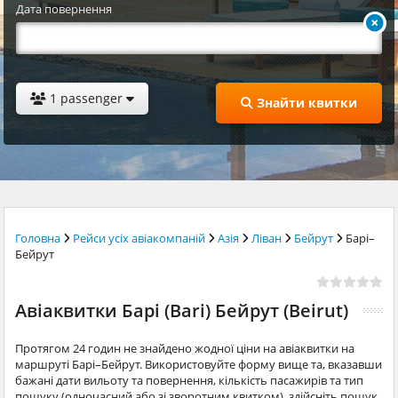
Дата повернення
1 passenger
Знайти квитки
Головна
Рейси усіх авіакомпаній
Азія
Ліван
Бейрут
Барі–
Бейрут
Авіаквитки Барі (Bari) Бейрут (Beirut)
Протягом 24 годин не знайдено жодної ціни на авіаквитки на
маршруті Барі–Бейрут. Використовуйте форму вище та, вказавши
бажані дати вильоту та повернення, кількість пасажирів та тип
пошуку (одночасний або зі зворотним квитком), здійсніть пошук