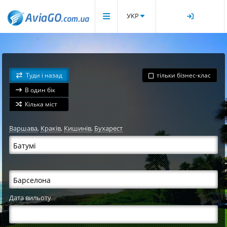
УКР
Туди і назад
тільки бізнес-клас
В один бік
Кілька міст
Варшава
,
Краків
,
Кишинів
,
Бухарест
Дата вильоту