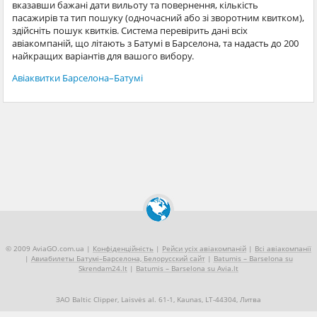
вказавши бажані дати вильоту та повернення, кількість
пасажирів та тип пошуку (одночасний або зі зворотним квитком),
здійсніть пошук квитків. Система перевірить дані всіх
авіакомпаній, що літають з Батумі в Барселона, та надасть до 200
найкращих варіантів для вашого вибору.
Авіаквитки Барселона–Батумі
© 2009 AviaGO.com.ua |
Конфіденційність
|
Рейси усіх авіакомпаній
|
Всі авіакомпанії
|
Авиабилеты Батумі–Барселона, Белорусский сайт
|
Batumis – Barselona su
Skrendam24.lt
|
Batumis – Barselona su Avia.lt
ЗАО Baltic Clipper, Laisvės al. 61-1, Kaunas, LT-44304, Литва