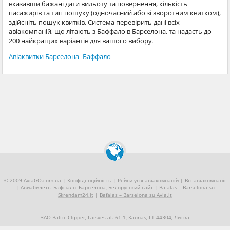
вказавши бажані дати вильоту та повернення, кількість
пасажирів та тип пошуку (одночасний або зі зворотним квитком),
здійсніть пошук квитків. Система перевірить дані всіх
авіакомпаній, що літають з Баффало в Барселона, та надасть до
200 найкращих варіантів для вашого вибору.
Авіаквитки Барселона–Баффало
© 2009 AviaGO.com.ua |
Конфіденційність
|
Рейси усіх авіакомпаній
|
Всі авіакомпанії
|
Авиабилеты Баффало–Барселона, Белорусский сайт
|
Bafalas – Barselona su
Skrendam24.lt
|
Bafalas – Barselona su Avia.lt
ЗАО Baltic Clipper, Laisvės al. 61-1, Kaunas, LT-44304, Литва