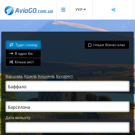
УКР
Туди і назад
тільки бізнес-клас
В один бік
Кілька міст
Варшава
,
Краків
,
Кишинів
,
Бухарест
Дата вильоту