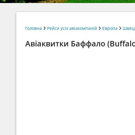
Головна
Рейси усіх авіакомпаній
Європа
Швец
Авіаквитки Баффало (Buffalo