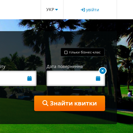
УКР
увійти
тільки бізнес-клас
оту
Дата повернення
Знайти квитки