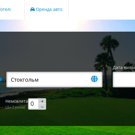
отелі
Оренда авто
Дата виль
Немовлята
(До 2 років)