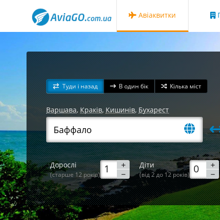
Авіаквитки
Г
Туди і назад
В один бік
Кілька міст
Варшава
,
Краків
,
Кишинів
,
Бухарест
Дорослі
Діти
(старше 12 років)
(від 2 до 12 років)