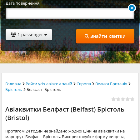
Дата повернення
1 passenger
Знайти квитки
Головна
Рейси усіх авіакомпаній
Європа
Велика Британія
Брістоль
Белфаст–Брістоль
Авіаквитки Белфаст (Belfast) Брістоль
(Bristol)
Протягом 24 годин не знайдено жодної ціни на авіаквитки на
маршруті Белфаст–Брістоль. Використовуйте форму вище та,