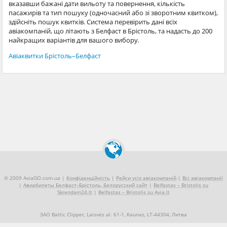
вказавши бажані дати вильоту та повернення, кількість
пасажирів та тип пошуку (одночасний або зі зворотним квитком),
здійсніть пошук квитків. Система перевірить дані всіх
авіакомпаній, що літають з Белфаст в Брістоль, та надасть до 200
найкращих варіантів для вашого вибору.
Авіаквитки Брістоль–Белфаст
© 2009 AviaGO.com.ua |
Конфіденційність
|
Рейси усіх авіакомпаній
|
Всі авіакомпанії
|
Авиабилеты Белфаст–Брістоль, Белорусский сайт
|
Belfastas – Bristolis su
Skrendam24.lt
|
Belfastas – Bristolis su Avia.lt
ЗАО Baltic Clipper, Laisvės al. 61-1, Kaunas, LT-44304, Литва