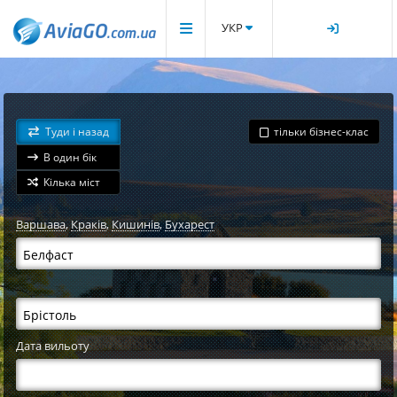
УКР
Туди і назад
тільки бізнес-клас
В один бік
Кілька міст
Варшава
,
Краків
,
Кишинів
,
Бухарест
Дата вильоту