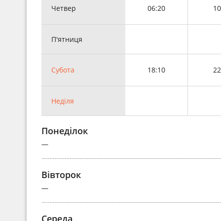
Четвер
06:20
10
П'ятниця
Субота
18:10
22
Неділя
Понеділок
—
Вівторок
—
Середа