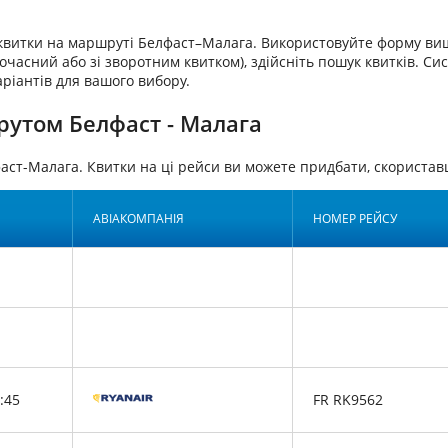
аквитки на маршруті Белфаст–Малага. Використовуйте форму вищ
очасний або зі зворотним квитком), здійсніть пошук квитків. Си
аріантів для вашого вибору.
рутом Белфаст - Малага
аст-Малага. Квитки на ці рейси ви можете придбати, скорист
АВІАКОМПАНІЯ
НОМЕР РЕЙСУ
:45
FR RK9562