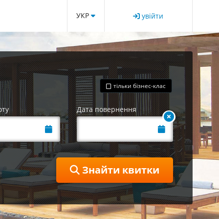
УКР
увійти
тільки бізнес-клас
оту
Дата повернення
Знайти квитки