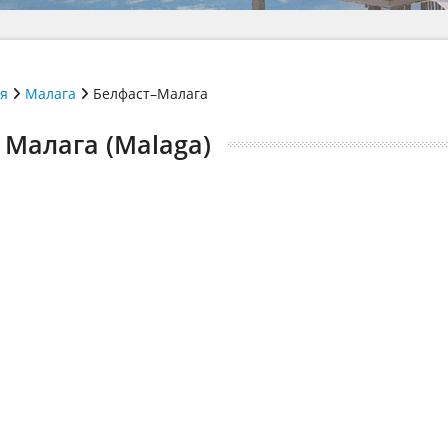
ія
Малага
Белфаст–Малага
) Малага (Malaga)