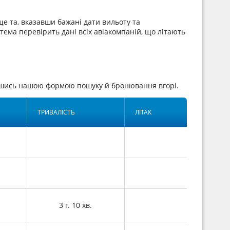
е та, вказавши бажані дати вильоту та
стема перевірить дані всіх авіакомпаній, що літають
авшись нашою формою пошуку й бронювання вгорі.
ТРИВАЛІСТЬ
ЛІТАК
3 г. 10 хв.