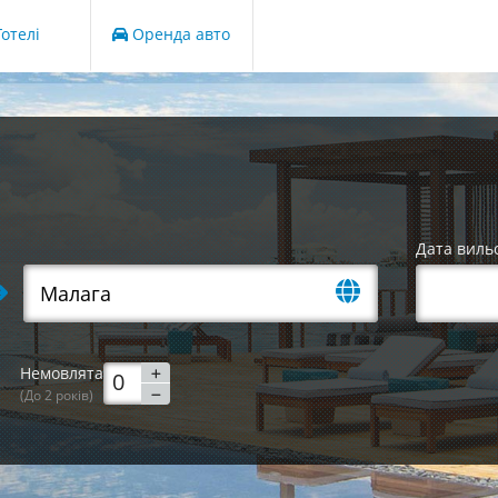
отелі
Оренда авто
Дата виль
Немовлята
(До 2 років)