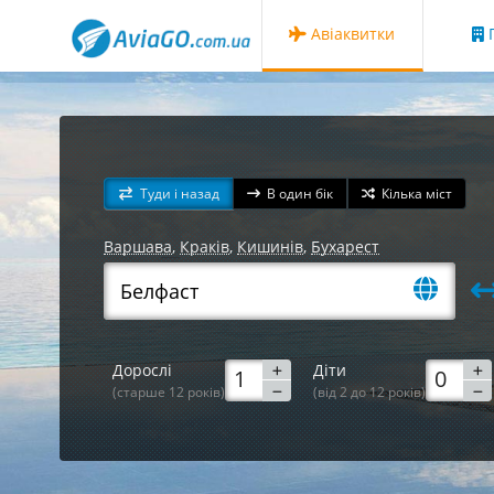
Авіаквитки
Г
Туди і назад
В один бік
Кілька міст
Варшава
,
Краків
,
Кишинів
,
Бухарест
Дорослі
Діти
(старше 12 років)
(від 2 до 12 років)