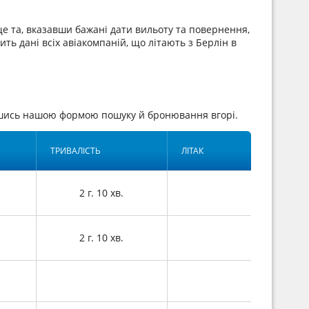
е та, вказавши бажані дати вильоту та повернення,
ить дані всіх авіакомпаній, що літають з Берлін в
авшись нашою формою пошуку й бронювання вгорі.
ТРИВАЛІСТЬ
ЛІТАК
2 г. 10 хв.
2 г. 10 хв.