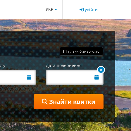
УКР
увійти
тільки бізнес-клас
оту
Дата повернення
Знайти квитки