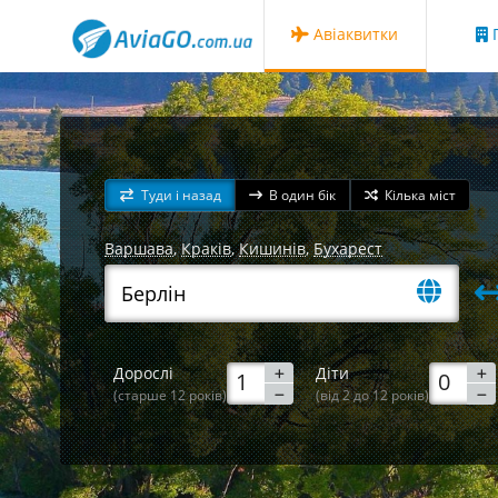
Авіаквитки
Г
Туди і назад
В один бік
Кілька міст
Варшава
,
Краків
,
Кишинів
,
Бухарест
Дорослі
Діти
(старше 12 років)
(від 2 до 12 років)