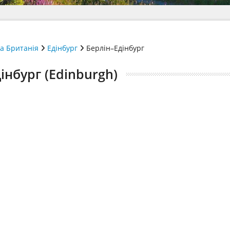
а Британія
Едінбург
Берлін–Едінбург
дінбург (Edinburgh)