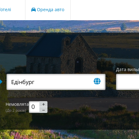
отелі
Оренда авто
Дата виль
Немовлята
(До 2 років)