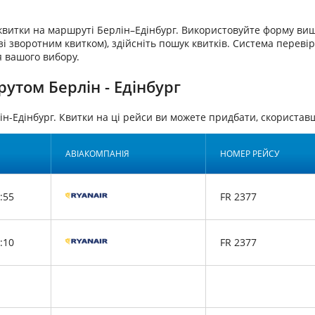
квитки на маршруті Берлін–Едінбург. Використовуйте форму вищ
і зворотним квитком), здійсніть пошук квитків. Система перевір
я вашого вибору.
утом Берлін - Едінбург
ін-Едінбург. Квитки на ці рейси ви можете придбати, скорист
АВІАКОМПАНІЯ
НОМЕР РЕЙСУ
:55
FR 2377
:10
FR 2377