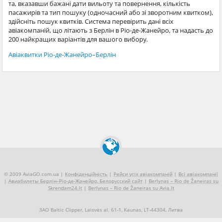
та, вказавши бажані дати вильоту та повернення, кількість
пасажирів та тип пошуку (одночасний або зі зворотним квитком),
здійсніть пошук квитків. Система перевірить дані всіх
авіакомпаній, що літають з Берлін в Ріо-де-Жанейро, та надасть до
200 найкращих варіантів для вашого вибору.
Авіаквитки Ріо-де-Жанейро–Берлін
© 2009 AviaGO.com.ua |
Конфіденційність
|
Рейси усіх авіакомпаній
|
Всі авіакомпанії
|
Авиабилеты Берлін–Ріо-де-Жанейро, Белорусский сайт
|
Berlynas – Rio de Žaneiras su
Skrendam24.lt
|
Berlynas – Rio de Žaneiras su Avia.lt
ЗАО Baltic Clipper, Laisvės al. 61-1, Kaunas, LT-44304, Литва