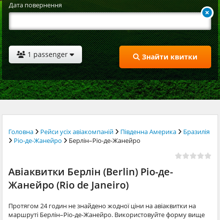
Дата повернення
1 passenger
Знайти квитки
Головна
Рейси усіх авіакомпаній
Південна Америка
Бразилія
Ріо-де-Жанейро
Берлін–Ріо-де-Жанейро
Авіаквитки Берлін (Berlin) Ріо-де-
Жанейро (Rio de Janeiro)
Протягом 24 годин не знайдено жодної ціни на авіаквитки на
маршруті Берлін–Ріо-де-Жанейро. Використовуйте форму вище