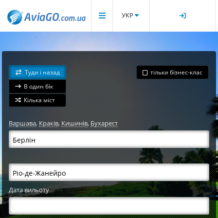
УКР
Туди і назад
тільки бізнес-клас
В один бік
Кілька міст
Варшава
,
Краків
,
Кишинів
,
Бухарест
Дата вильоту