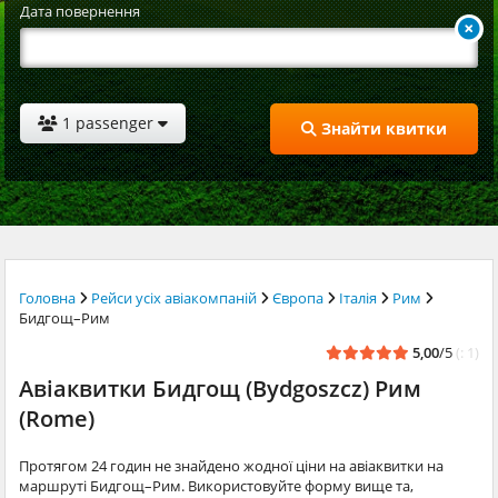
Дата повернення
1 passenger
Знайти квитки
Головна
Рейси усіх авіакомпаній
Європа
Італія
Рим
Бидгощ–Рим
5,00
/5
(: 1)
Авіаквитки Бидгощ (Bydgoszcz) Рим
(Rome)
Протягом 24 годин не знайдено жодної ціни на авіаквитки на
маршруті Бидгощ–Рим. Використовуйте форму вище та,