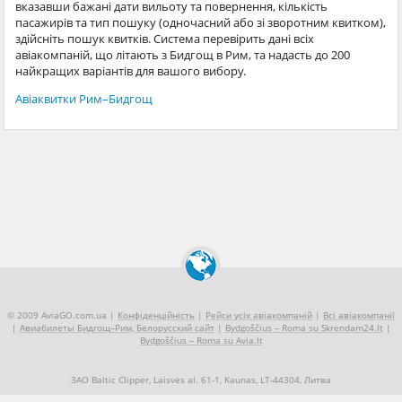
вказавши бажані дати вильоту та повернення, кількість
пасажирів та тип пошуку (одночасний або зі зворотним квитком),
здійсніть пошук квитків. Система перевірить дані всіх
авіакомпаній, що літають з Бидгощ в Рим, та надасть до 200
найкращих варіантів для вашого вибору.
Авіаквитки Рим–Бидгощ
© 2009 AviaGO.com.ua |
Конфіденційність
|
Рейси усіх авіакомпаній
|
Всі авіакомпанії
|
Авиабилеты Бидгощ–Рим, Белорусский сайт
|
Bydgoščius – Roma su Skrendam24.lt
|
Bydgoščius – Roma su Avia.lt
ЗАО Baltic Clipper, Laisvės al. 61-1, Kaunas, LT-44304, Литва