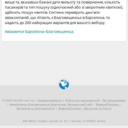
вище та, вказавши бажані дати вильоту та повернення, кількість
пасажирів та тип пошуку (одночасний або зі зворотним квитком),
здійсніть пошук квитків. Система перевірить дані всіх
авіакомпаній, що літають з Благовєщенськ в Барселона, та
надасть до 200 найкращих варіантів для вашого вибору.
Авіаквитки Барселона–Благовєщенськ
© 2009 AviaGO.com.ua |
Конфіденційність
|
Рейси усіх авіакомпаній
|
Всі авіакомпанії
|
Авиабилеты Благовєщенськ–Барселона, Белорусский сайт
|
Blagoveščenskas –
Barselona su Skrendam24.lt
|
Blagoveščenskas – Barselona su Avia.lt
ЗАО Baltic Clipper, Laisvės al. 61-1, Kaunas, LT-44304, Литва