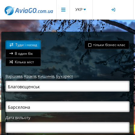
УКР
Туди і назад
тільки бізнес-клас
В один бік
Кілька міст
Варшава
,
Краків
,
Кишинів
,
Бухарест
Дата вильоту