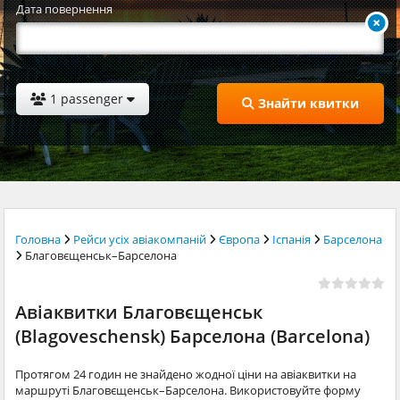
Дата повернення
1 passenger
Знайти квитки
Головна
Рейси усіх авіакомпаній
Європа
Іспанія
Барселона
Благовєщенськ–Барселона
Авіаквитки Благовєщенськ
(Blagoveschensk) Барселона (Barcelona)
Протягом 24 годин не знайдено жодної ціни на авіаквитки на
маршруті Благовєщенськ–Барселона. Використовуйте форму