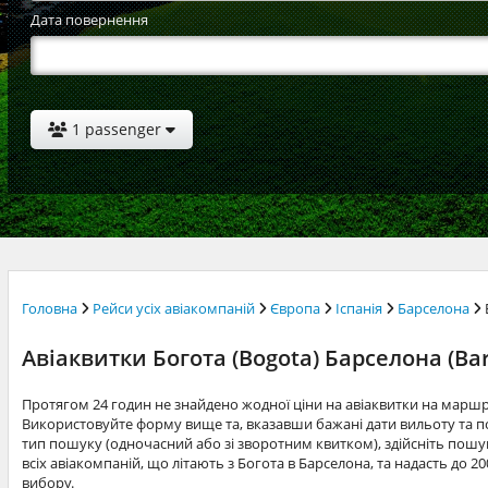
Дата повернення
1 passenger
Головна
Рейси усіх авіакомпаній
Європа
Іспанія
Барселона
Авіаквитки Богота (Bogota) Барселона (Ba
Протягом 24 годин не знайдено жодної ціни на авіаквитки на маршр
Використовуйте форму вище та, вказавши бажані дати вильоту та по
тип пошуку (одночасний або зі зворотним квитком), здійсніть пошук
всіх авіакомпаній, що літають з Богота в Барселона, та надасть до 
вибору.