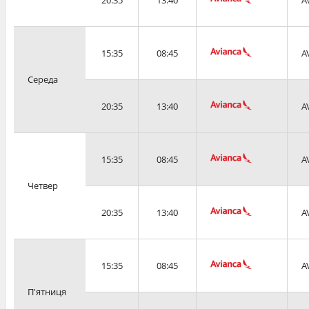
20:35
13:40
A
15:35
08:45
A
Середа
20:35
13:40
A
15:35
08:45
A
Четвер
20:35
13:40
A
15:35
08:45
A
П'ятниця