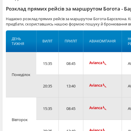
Розклад прямих рейсів за маршрутом Богота - Б
Надаємо розклад прямих рейсів за маршрутом Богота-Барселона. Кв
придбати, скориставшись нашою формою пошуку й бронювання вг
ДЕНЬ
Н
ВИЛІТ
ПРИЛІТ
АВІАКОМПАНІЯ
ТИЖНЯ
Р
15:35
08:45
A
Понеділок
20:35
13:40
A
15:35
08:45
A
Вівторок