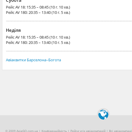
Субота
Рейс
AV 18
: 15:35 – 08:45 (10 г. 10 хв.)
Рейс
AV 180
: 20:35 – 13:40 (10 г. 5 хв.)
Неділя
Рейс
AV 18
: 15:35 – 08:45 (10 г. 10 хв.)
Рейс
AV 180
: 20:35 – 13:40 (10 г. 5 хв.)
Авіаквитки Барселона–Богота
© 2009 AviaGO.com.ua |
Конфіденційність
|
Рейси усіх авіакомпаній
|
Всі авіакомпані