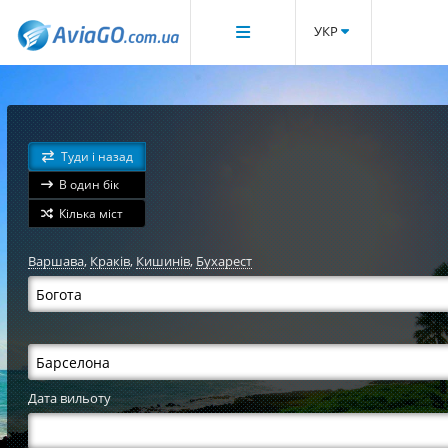
УКР
Туди і назад
В один бік
Кілька міст
Варшава
,
Краків
,
Кишинів
,
Бухарест
Дата вильоту