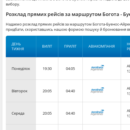
вибору.
Розклад прямих рейсів за маршрутом Богота - Бу
Надаємо розклад прямих рейсів за маршрутом Богота-Буенос-Айрес.
придбати, скориставшись нашою формою пошуку й бронювання вг
ДЕНЬ
Н
ВИЛІТ
ПРИЛІТ
АВІАКОМПАНІЯ
ТИЖНЯ
Р
A
Понеділок
19:30
04:05
1
A
Вівторок
20:05
04:40
1
A
Середа
20:05
04:40
1