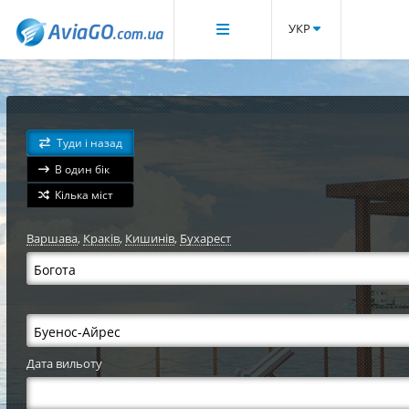
УКР
Туди і назад
В один бік
Кілька міст
Варшава
,
Краків
,
Кишинів
,
Бухарест
Дата вильоту