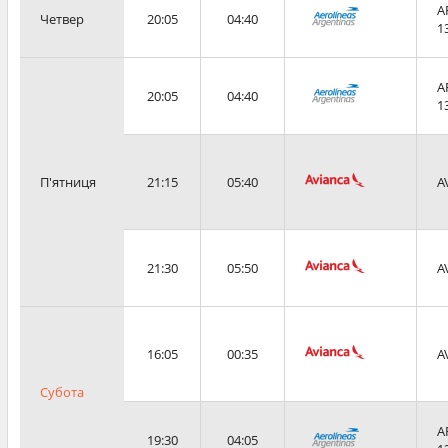
A
Четвер
20:05
04:40
1
A
20:05
04:40
1
П'ятниця
21:15
05:40
A
21:30
05:50
A
16:05
00:35
A
Субота
A
19:30
04:05