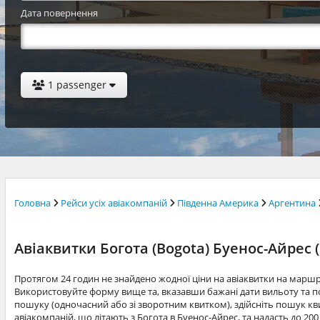
Дата повернення
1 passenger
Головна
Рейси усіх авіакомпаній
Південна Америка
Аргентина
Авіаквитки Богота (Bogota) Буенос-Айрес (
Протягом 24 годин не знайдено жодної ціни на авіаквитки на маршр
Використовуйте форму вище та, вказавши бажані дати вильоту та по
пошуку (одночасний або зі зворотним квитком), здійсніть пошук квит
авіакомпаній, що літають з Богота в Буенос-Айрес, та надасть до 20