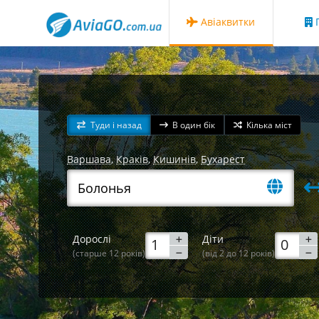
Авіаквитки
Г
Туди і назад
В один бік
Кілька міст
Варшава
,
Краків
,
Кишинів
,
Бухарест
Дорослі
Діти
(старше 12 років)
(від 2 до 12 років)