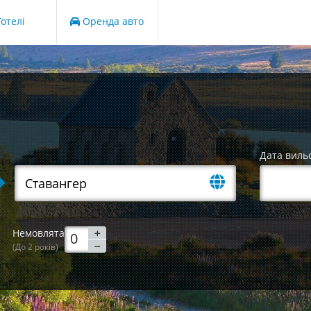
отелі
Оренда авто
Дата виль
Немовлята
(До 2 років)