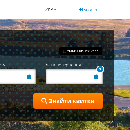
УКР
увійти
тільки бізнес-клас
оту
Дата повернення
Знайти квитки