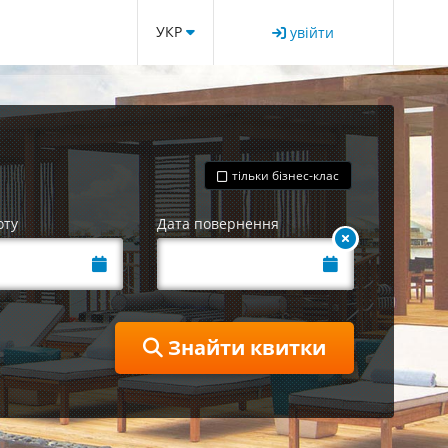
УКР
увійти
тільки бізнес-клас
оту
Дата повернення
Знайти квитки