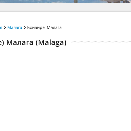
ія
Малага
Бонайре–Малага
) Малага (Malaga)