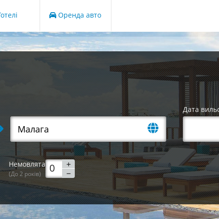
отелі
Оренда авто
Дата виль
Немовлята
(До 2 років)