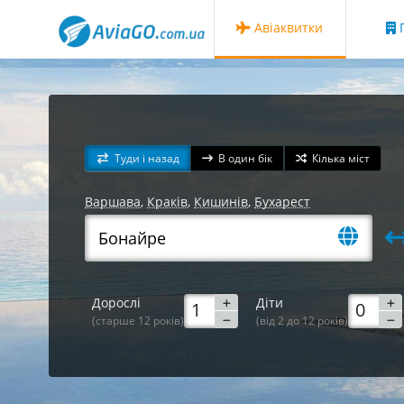
Авіаквитки
Г
Туди і назад
В один бік
Кілька міст
Варшава
,
Краків
,
Кишинів
,
Бухарест
Дорослі
Діти
(старше 12 років)
(від 2 до 12 років)