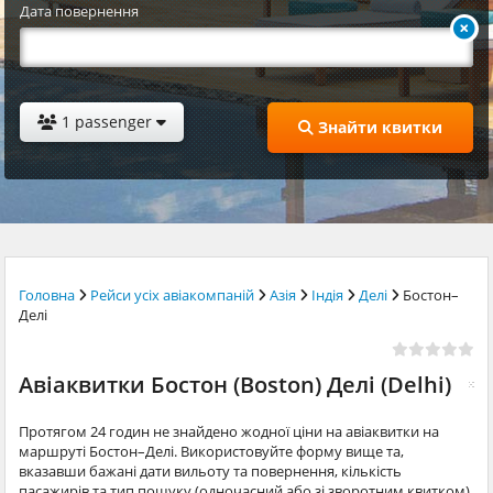
Дата повернення
1 passenger
Знайти квитки
Головна
Рейси усіх авіакомпаній
Азія
Індія
Делі
Бостон–
Делі
Авіаквитки Бостон (Boston) Делі (Delhi)
Протягом 24 годин не знайдено жодної ціни на авіаквитки на
маршруті Бостон–Делі. Використовуйте форму вище та,
вказавши бажані дати вильоту та повернення, кількість
пасажирів та тип пошуку (одночасний або зі зворотним квитком),