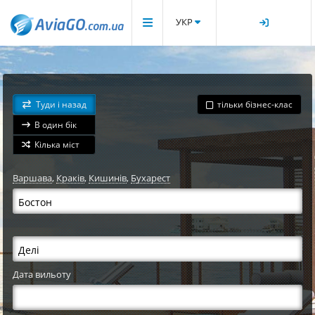
УКР
Туди і назад
тільки бізнес-клас
В один бік
Кілька міст
Варшава
,
Краків
,
Кишинів
,
Бухарест
Дата вильоту