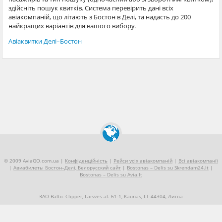
здійсніть пошук квитків. Система перевірить дані всіх
авіакомпаній, що літають з Бостон в Делі, та надасть до 200
найкращих варіантів для вашого вибору.
Авіаквитки Делі–Бостон
© 2009 AviaGO.com.ua |
Конфіденційність
|
Рейси усіх авіакомпаній
|
Всі авіакомпанії
|
Авиабилеты Бостон–Делі, Белорусский сайт
|
Bostonas – Delis su Skrendam24.lt
|
Bostonas – Delis su Avia.lt
ЗАО Baltic Clipper, Laisvės al. 61-1, Kaunas, LT-44304, Литва
+370 5 2490909