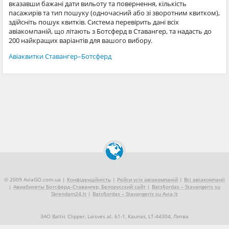
вказавши бажані дати вильоту та повернення, кількість
пасажирів та тип пошуку (одночасний або зі зворотним квитком),
здійсніть пошук квитків. Система перевірить дані всіх
авіакомпаній, що літають з Ботсферд в Ставангер, та надасть до
200 найкращих варіантів для вашого вибору.
Авіаквитки Ставангер–Ботсферд
© 2009 AviaGO.com.ua |
Конфіденційність
|
Рейси усіх авіакомпаній
|
Всі авіакомпанії
|
Авиабилеты Ботсферд–Ставангер, Белорусский сайт
|
Batsfjordas – Stavangeris su
Skrendam24.lt
|
Batsfjordas – Stavangeris su Avia.lt
ЗАО Baltic Clipper, Laisvės al. 61-1, Kaunas, LT-44304, Литва