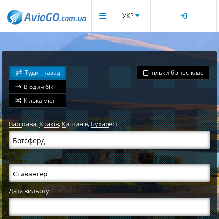
УКР
Туди і назад
тільки бізнес-клас
В один бік
Кілька міст
Варшава
,
Краків
,
Кишинів
,
Бухарест
Дата вильоту