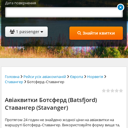
Дата повернення
1 passenger
Знайти квитки
Головна
Рейси усіх авіакомпаній
Європа
Норвегія
Ставангер
Ботсферд–Ставангер
Авіаквитки Ботсферд (Batsfjord)
Ставангер (Stavanger)
Протягом 24 годин не знайдено жодної ціни на авіаквитки на
маршруті Ботсферд–Ставангер. Використовуйте форму вище та,