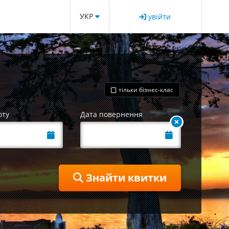
УКР
увійти
тільки бізнес-клас
оту
Дата повернення
Знайти квитки