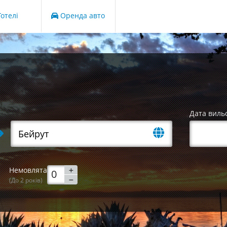
отелі
Оренда авто
Дата виль
Немовлята
(До 2 років)