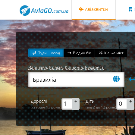
Авіаквитки
Г
Туди і назад
В один бік
Кілька міст
Варшава
,
Краків
,
Кишинів
,
Бухарест
Дорослі
Діти
(старше 12 років)
(від 2 до 12 років)