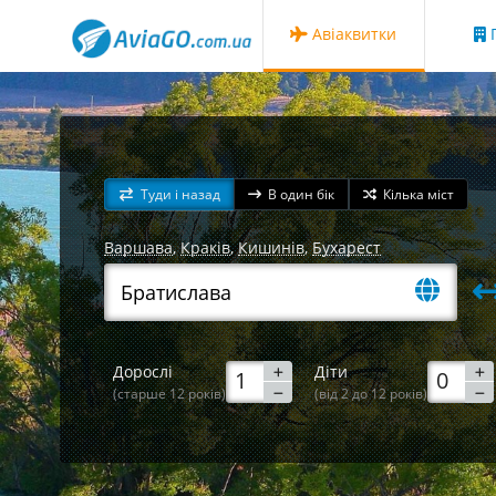
Авіаквитки
Г
Туди і назад
В один бік
Кілька міст
Варшава
,
Краків
,
Кишинів
,
Бухарест
Дорослі
Діти
(старше 12 років)
(від 2 до 12 років)