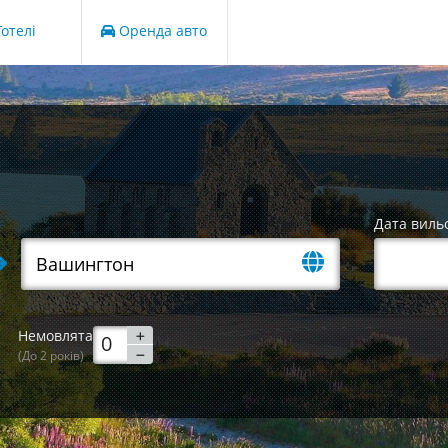
отелі
Оренда авто
Дата виль
Немовлята
(До 2 років)