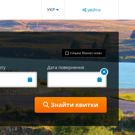
УКР
увійти
тільки бізнес-клас
оту
Дата повернення
Знайти квитки