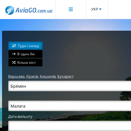
УКР
Туди і назад
В один бік
Кілька міст
Варшава
,
Краків
,
Кишинів
,
Бухарест
Дата вильоту