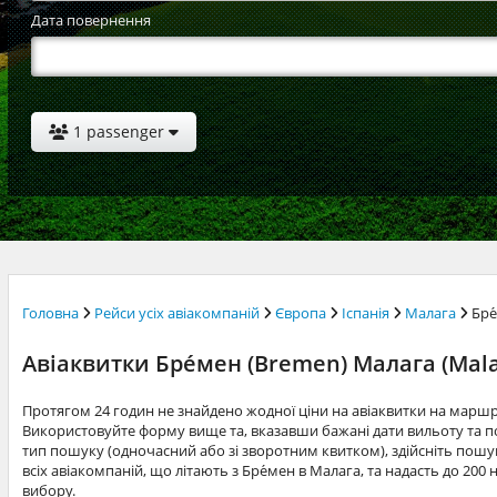
Дата повернення
1 passenger
Головна
Рейси усіх авіакомпаній
Європа
Іспанія
Малага
Бре
Авіаквитки Бре́мен (Bremen) Малага (Mal
Протягом 24 годин не знайдено жодної ціни на авіаквитки на маршр
Використовуйте форму вище та, вказавши бажані дати вильоту та по
тип пошуку (одночасний або зі зворотним квитком), здійсніть пошук
всіх авіакомпаній, що літають з Бре́мен в Малага, та надасть до 20
вибору.