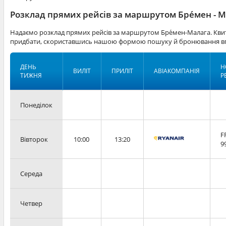
Розклад прямих рейсів за маршрутом Бре́мен - 
Надаємо розклад прямих рейсів за маршрутом Бре́мен-Малага. Квит
придбати, скориставшись нашою формою пошуку й бронювання вг
ДЕНЬ
Н
ВИЛІТ
ПРИЛІТ
АВІАКОМПАНІЯ
ТИЖНЯ
Р
Понеділок
F
Вівторок
10:00
13:20
9
Середа
Четвер