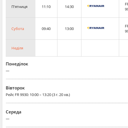
F
П'ятниця
11:10
14:30
9
F
Субота
09:40
13:00
9
Неділя
Понеділок
—
Вівторок
Рейс
FR 9930
: 10:00 – 13:20 (3 г. 20 хв.)
Середа
—