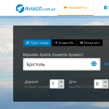
Авіаквитки
Г
Туди і назад
В один бік
Кілька міст
Варшава
,
Краків
,
Кишинів
,
Бухарест
Дорослі
Діти
(старше 12 років)
(від 2 до 12 років)