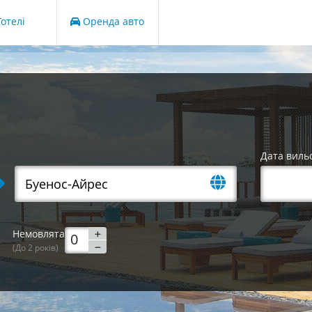
отелі
Оренда авто
Дата виль
Немовлята
(До 2 років)