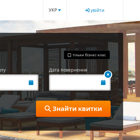
УКР
увійти
тільки бізнес-клас
оту
Дата повернення
Знайти квитки