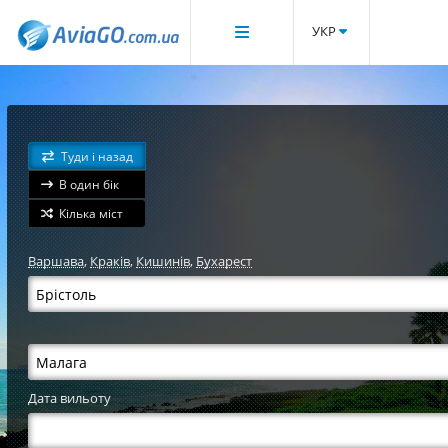
УКР
Туди і назад
В один бік
Кілька міст
Варшава
,
Краків
,
Кишинів
,
Бухарест
Дата вильоту