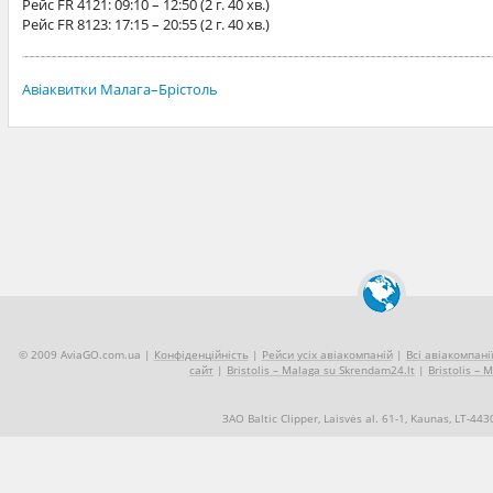
Рейс
FR 4121
: 09:10 – 12:50 (2 г. 40 хв.)
Рейс
FR 8123
: 17:15 – 20:55 (2 г. 40 хв.)
Авіаквитки Малага–Брістоль
© 2009 AviaGO.com.ua |
Конфіденційність
|
Рейси усіх авіакомпаній
|
Всі авіакомпані
сайт
|
Bristolis – Malaga su Skrendam24.lt
|
Bristolis – 
ЗАО Baltic Clipper, Laisvės al. 61-1, Kaunas, LT-44
+370 5 2490909