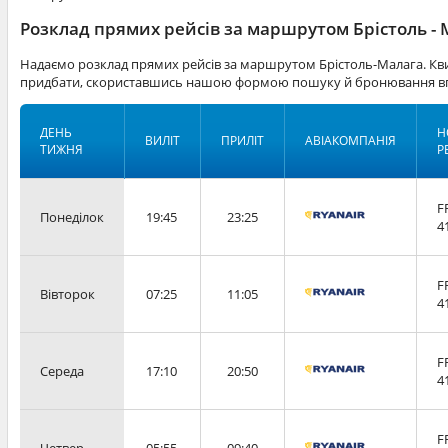
Розклад прямих рейсів за маршрутом Брістоль -
Надаємо розклад прямих рейсів за маршрутом Брістоль-Малага. Кви
придбати, скориставшись нашою формою пошуку й бронювання вг
ДЕНЬ
Н
ВИЛІТ
ПРИЛІТ
АВІАКОМПАНІЯ
ТИЖНЯ
Р
F
Понеділок
19:45
23:25
4
F
Вівторок
07:25
11:05
4
F
Середа
17:10
20:50
4
F
Четвер
05:55
09:40