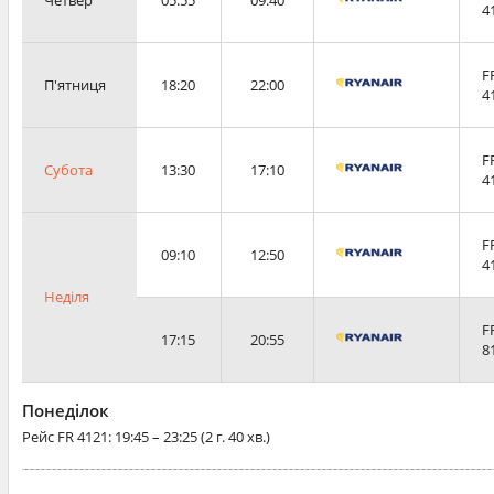
4
F
П'ятниця
18:20
22:00
4
F
Субота
13:30
17:10
4
F
09:10
12:50
4
Неділя
F
17:15
20:55
8
Понеділок
Рейс
FR 4121
: 19:45 – 23:25 (2 г. 40 хв.)