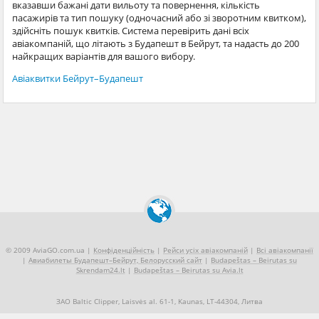
вказавши бажані дати вильоту та повернення, кількість
пасажирів та тип пошуку (одночасний або зі зворотним квитком),
здійсніть пошук квитків. Система перевірить дані всіх
авіакомпаній, що літають з Будапешт в Бейрут, та надасть до 200
найкращих варіантів для вашого вибору.
Авіаквитки Бейрут–Будапешт
© 2009 AviaGO.com.ua |
Конфіденційність
|
Рейси усіх авіакомпаній
|
Всі авіакомпанії
|
Авиабилеты Будапешт–Бейрут, Белорусский сайт
|
Budapeštas – Beirutas su
Skrendam24.lt
|
Budapeštas – Beirutas su Avia.lt
ЗАО Baltic Clipper, Laisvės al. 61-1, Kaunas, LT-44304, Литва