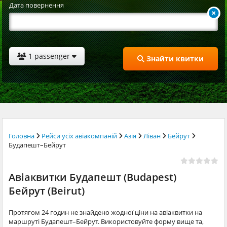
Дата повернення
1 passenger
Знайти квитки
Головна
Рейси усіх авіакомпаній
Азія
Ліван
Бейрут
Будапешт–Бейрут
Авіаквитки Будапешт (Budapest)
Бейрут (Beirut)
Протягом 24 годин не знайдено жодної ціни на авіаквитки на
маршруті Будапешт–Бейрут. Використовуйте форму вище та,