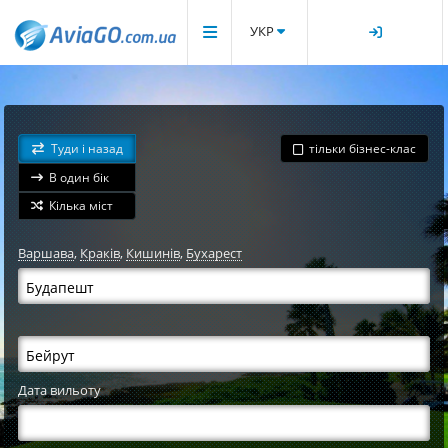
УКР
Туди і назад
тільки бізнес-клас
В один бік
Кілька міст
Варшава
,
Краків
,
Кишинів
,
Бухарест
Дата вильоту