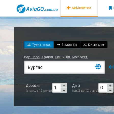
Авіаквитки
Г
Туди і назад
В один бік
Кілька міст
Варшава
,
Краків
,
Кишинів
,
Бухарест
Дорослі
Діти
(старше 12 років)
(від 2 до 12 років)