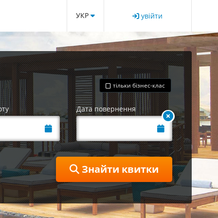
УКР
увійти
тільки бізнес-клас
оту
Дата повернення
Знайти квитки