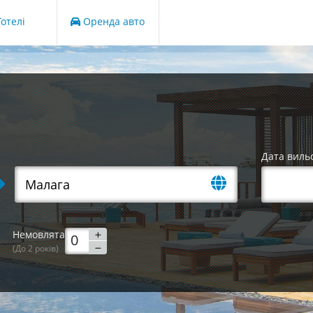
отелі
Оренда авто
Дата виль
Немовлята
(До 2 років)