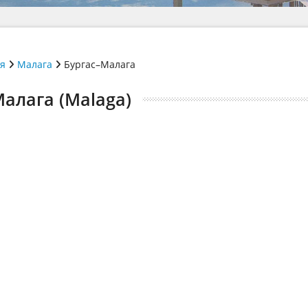
ія
Малага
Бургас–Малага
Малага (Malaga)