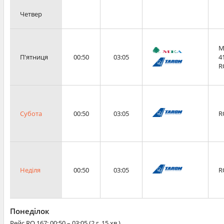
Четвер
M
П'ятниця
00:50
03:05
4
R
Субота
00:50
03:05
R
Неділя
00:50
03:05
R
Понеділок
Рейс
RO 167
: 00:50 – 03:05 (2 г. 15 хв.)