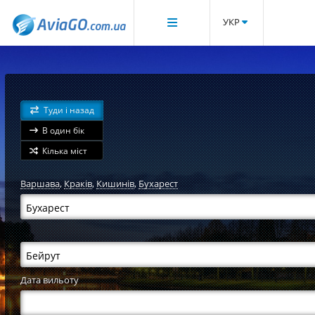
УКР
Туди і назад
В один бік
Кілька міст
Варшава
,
Краків
,
Кишинів
,
Бухарест
Дата вильоту