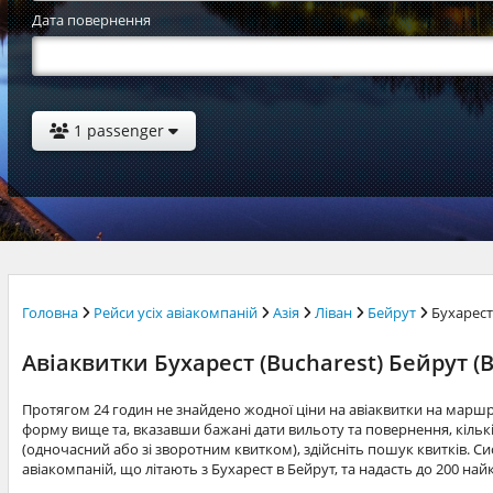
Дата повернення
1 passenger
Головна
Рейси усіх авіакомпаній
Азія
Ліван
Бейрут
Бухарес
Авіаквитки Бухарест (Bucharest) Бейрут (B
Протягом 24 годин не знайдено жодної ціни на авіаквитки на марш
форму вище та, вказавши бажані дати вильоту та повернення, кільк
(одночасний або зі зворотним квитком), здійсніть пошук квитків. Си
авіакомпаній, що літають з Бухарест в Бейрут, та надасть до 200 на