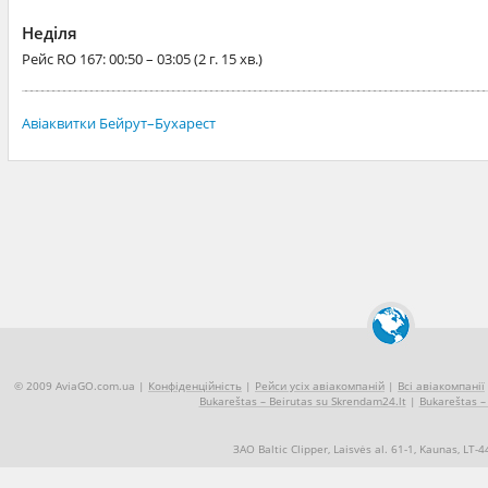
Неділя
Рейс
RO 167
: 00:50 – 03:05 (2 г. 15 хв.)
Авіаквитки Бейрут–Бухарест
© 2009 AviaGO.com.ua |
Конфіденційність
|
Рейси усіх авіакомпаній
|
Всі авіакомпанії
Bukareštas – Beirutas su Skrendam24.lt
|
Bukareštas – 
ЗАО Baltic Clipper, Laisvės al. 61-1, Kaunas, LT-