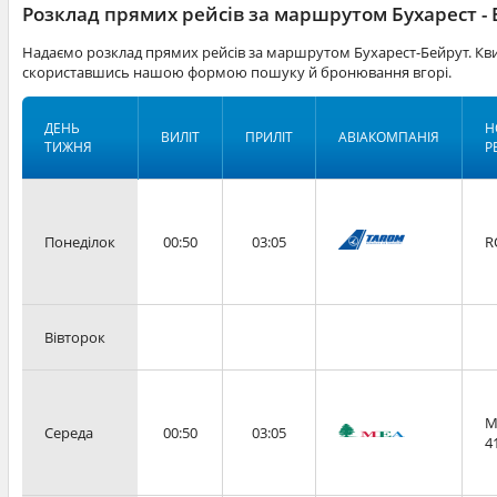
Розклад прямих рейсів за маршрутом Бухарест -
Надаємо розклад прямих рейсів за маршрутом Бухарест-Бейрут. Кви
скориставшись нашою формою пошуку й бронювання вгорі.
ДЕНЬ
Н
ВИЛІТ
ПРИЛІТ
АВІАКОМПАНІЯ
ТИЖНЯ
Р
Понеділок
00:50
03:05
R
Вівторок
M
Середа
00:50
03:05
4