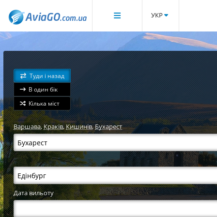
УКР
Туди і назад
В один бік
Кілька міст
Варшава
,
Краків
,
Кишинів
,
Бухарест
Дата вильоту