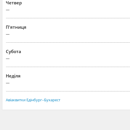
Четвер
—
П'ятниця
—
Субота
—
Неділя
—
Авіаквитки Едінбург–Бухарест