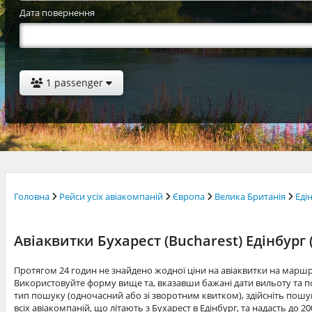
Дата повернення
1 passenger
Головна
Рейси усіх авіакомпаній
Європа
Велика Британія
Еді
Авіаквитки Бухарест (Bucharest) Едінбург 
Протягом 24 годин не знайдено жодної ціни на авіаквитки на маршр
Використовуйте форму вище та, вказавши бажані дати вильоту та по
тип пошуку (одночасний або зі зворотним квитком), здійсніть пошук
всіх авіакомпаній, що літають з Бухарест в Едінбург, та надасть до 