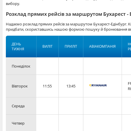
вибору.
Розклад прямих рейсів за маршрутом Бухарест - 
Надаємо розклад прямих рейсів за маршрутом Бухарест-Едінбург. К
придбати, скориставшись нашою формою пошуку й бронювання вг
ДЕНЬ
Н
ВИЛІТ
ПРИЛІТ
АВІАКОМПАНІЯ
ТИЖНЯ
Р
Понеділок
F
Вівторок
11:55
13:45
R
Середа
Четвер