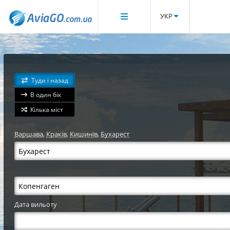
УКР
Туди і назад
В один бік
Кілька міст
Варшава
,
Краків
,
Кишинів
,
Бухарест
Дата вильоту