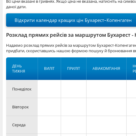
Всі ціни вказані в гривнях. Якщо ціна не вказана, натисніть на симв
даної дати.
Відкрити календар кращих цін Бухарест–Копенгаген
Розклад прямих рейсів за маршрутом Бухарест -
Надаємо розклад прямих рейсів за маршрутом Бухарест-Копенгаген.
придбати, скориставшись нашою формою пошуку й бронювання вг
ДЕНЬ
Н
ВИЛІТ
ПРИЛІТ
АВІАКОМПАНІЯ
ТИЖНЯ
Р
Понеділок
Вівторок
Середа