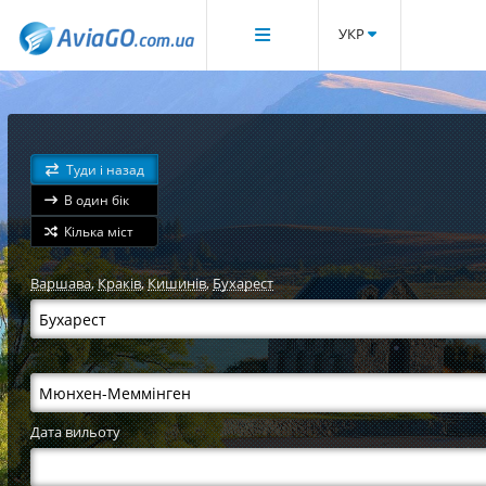
УКР
Туди і назад
В один бік
Кілька міст
Варшава
,
Краків
,
Кишинів
,
Бухарест
Дата вильоту