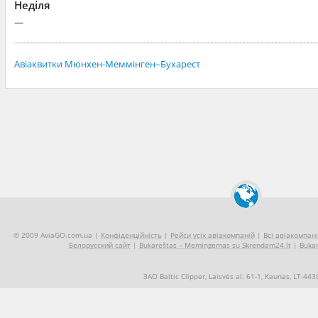
Неділя
—
Авіаквитки Мюнхен-Меммінген–Бухарест
© 2009 AviaGO.com.ua |
Конфіденційність
|
Рейси усіх авіакомпаній
|
Всі авіакомпані
Белорусский сайт
|
Bukareštas – Memingemas su Skrendam24.lt
|
Bukar
ЗАО Baltic Clipper, Laisvės al. 61-1, Kaunas, LT-44
+370 5 2490909