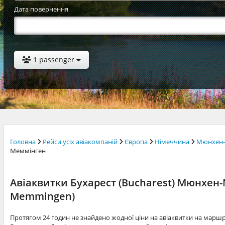
Дата повернення
1 passenger
Головна
Рейси усіх авіакомпаній
Європа
Німеччина
Мюнхен-
Меммінген
Авіаквитки Бухарест (Bucharest) Мюнхен
Memmingen)
Протягом 24 годин не знайдено жодної ціни на авіаквитки на мар