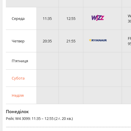
W
Середа
11:35
12:55
3
F
Четвер
20:35
21:55
9
П'ятниця
Субота
Неділя
Понеділок
Рейс
W4 3099
: 11:35 – 12:55 (2 г. 20 хв.)