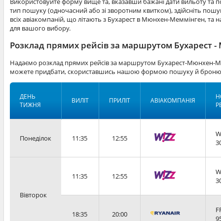
Використовуйте форму вище та, вказавши бажані дати вильоту та по
тип пошуку (одночасний або зі зворотним квитком), здійсніть пошук
всіх авіакомпаній, що літають з Бухарест в Мюнхен-Меммінген, та н
для вашого вибору.
Розклад прямих рейсів за маршрутом Бухарест 
Надаємо розклад прямих рейсів за маршрутом Бухарест-Мюнхен-Мем
можете придбати, скориставшись нашою формою пошуку й бронюв
ДЕНЬ
Н
ВИЛІТ
ПРИЛІТ
АВІАКОМПАНІЯ
ТИЖНЯ
Р
W
Понеділок
11:35
12:55
3
W
11:35
12:55
3
Вівторок
F
18:35
20:00
9