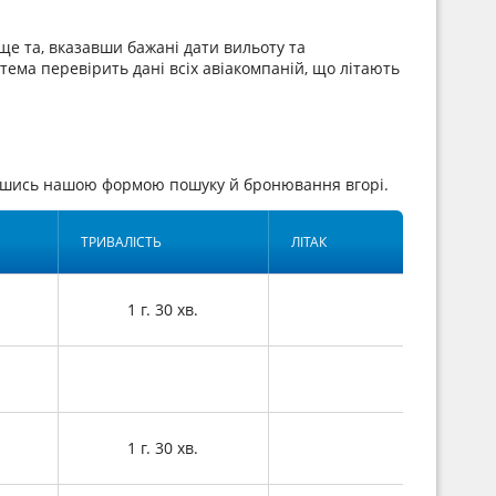
ще та, вказавши бажані дати вильоту та
стема перевірить дані всіх авіакомпаній, що літають
авшись нашою формою пошуку й бронювання вгорі.
ТРИВАЛІСТЬ
ЛІТАК
1 г. 30 хв.
1 г. 30 хв.