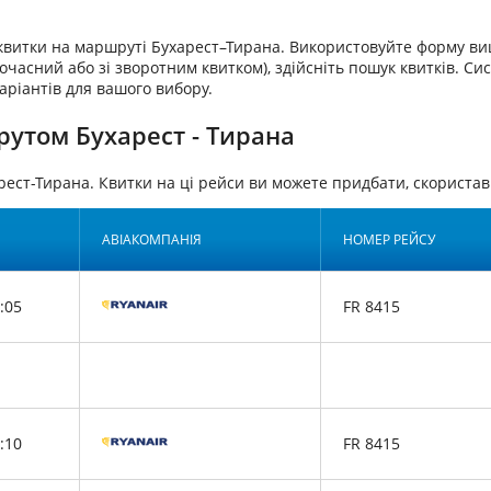
аквитки на маршруті Бухарест–Тирана. Використовуйте форму ви
очасний або зі зворотним квитком), здійсніть пошук квитків. Си
аріантів для вашого вибору.
рутом Бухарест - Тирана
рест-Тирана. Квитки на ці рейси ви можете придбати, скорист
АВІАКОМПАНІЯ
НОМЕР РЕЙСУ
:05
FR 8415
:10
FR 8415