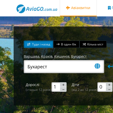
Авіаквитки
Г
Туди і назад
В один бік
Кілька міст
Варшава
,
Краків
,
Кишинів
,
Бухарест
Дорослі
Діти
(старше 12 років)
(від 2 до 12 років)