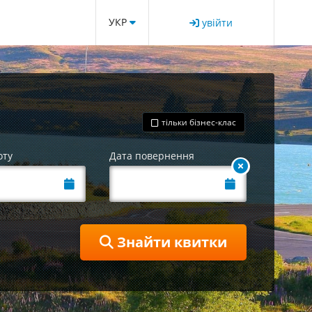
УКР
увійти
тільки бізнес-клас
оту
Дата повернення
Знайти квитки