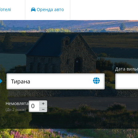
отелі
Оренда авто
Дата виль
Немовлята
(До 2 років)