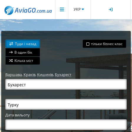
УКР
Туди і назад
тільки бізнес-клас
В один бік
Кілька міст
Варшава
,
Краків
,
Кишинів
,
Бухарест
Дата вильоту