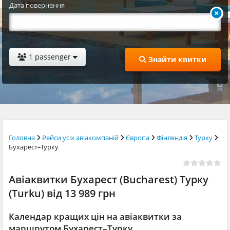
Дата повернення
1 passenger
Знайти квитки
Головна
Рейси усіх авіакомпаній
Європа
Фінляндія
Турку
Бухарест–Турку
Авіаквитки Бухарест (Bucharest) Турку
(Turku) від 13 989 грн
Календар кращих цін на авіаквитки за
маршрутом Бухарест–Турку