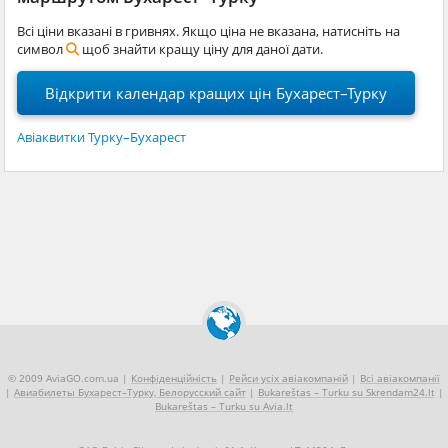
Всі ціни вказані в гривнях. Якщо ціна не вказана, натисніть на
символ
щоб знайти кращу ціну для даної дати.
Відкрити календар кращих цін Бухарест–Турку
Авіаквитки Турку–Бухарест
© 2009 AviaGO.com.ua |
Конфіденційність
|
Рейси усіх авіакомпаній
|
Всі авіакомпанії
|
Авиабилеты Бухарест–Турку, Белорусский сайт
|
Bukareštas – Turku su Skrendam24.lt
|
Bukareštas – Turku su Avia.lt