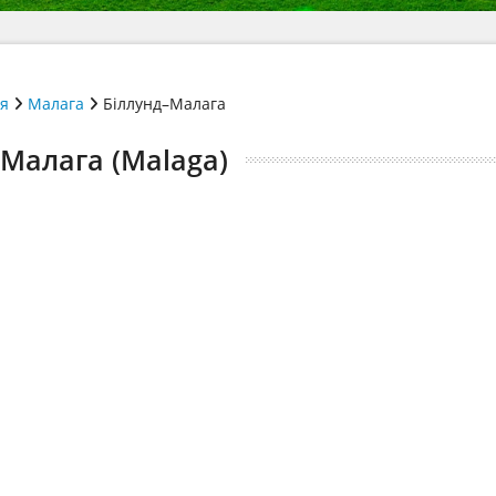
ія
Малага
Біллунд–Малага
 Малага (Malaga)