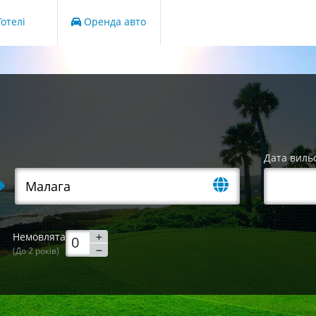
отелі
Оренда авто
Дата виль
Немовлята
(До 2 років)