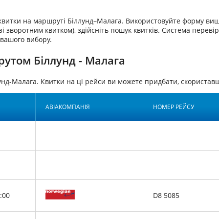
аквитки на маршруті Біллунд–Малага. Використовуйте форму вищ
і зворотним квитком), здійсніть пошук квитків. Система перевіри
 вашого вибору.
рутом Біллунд - Малага
унд-Малага. Квитки на ці рейси ви можете придбати, скориста
АВІАКОМПАНІЯ
НОМЕР РЕЙСУ
:00
D8 5085