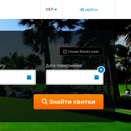
УКР
увійти
тільки бізнес-клас
оту
Дата повернення
Знайти квитки