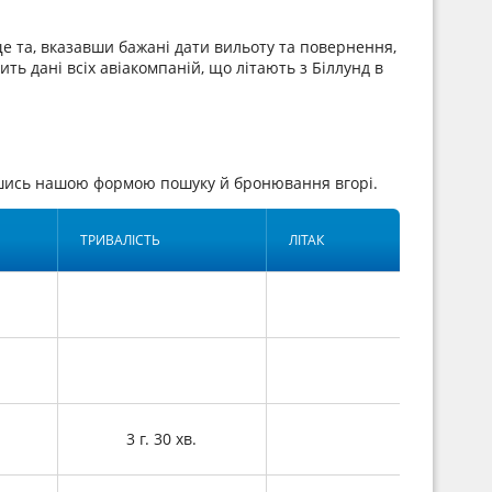
е та, вказавши бажані дати вильоту та повернення,
ть дані всіх авіакомпаній, що літають з Біллунд в
вшись нашою формою пошуку й бронювання вгорі.
ТРИВАЛІСТЬ
ЛІТАК
3 г. 30 хв.