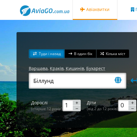
Авіаквитки
Г
Туди і назад
В один бік
Кілька міст
Варшава
,
Краків
,
Кишинів
,
Бухарест
Дорослі
Діти
(старше 12 років)
(від 2 до 12 років)