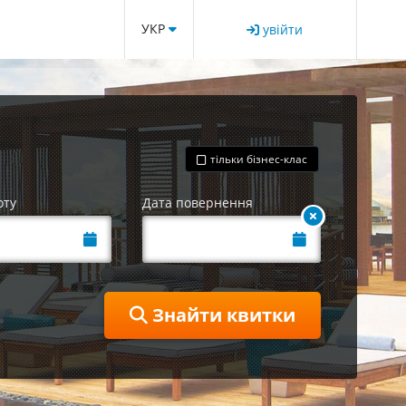
УКР
увійти
тільки бізнес-клас
оту
Дата повернення
Знайти квитки