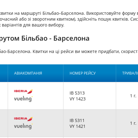
аквитки на маршруті Більбао–Барселона. Використовуйте форму 
очасний або зі зворотним квитком), здійсніть пошук квитків. Си
 варіантів для вашого вибору.
утом Більбао - Барселона
бао-Барселона. Квитки на ці рейси ви можете придбати, скор
АВІАКОМПАНІЯ
НОМЕР РЕЙСУ
ТРИВАЛІ
IB 5313
1 г.
VY 1423
IB 5311
1 г.
VY 1421