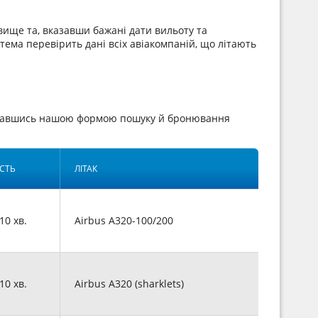
вище та, вказавши бажані дати вильоту та
стема перевірить дані всіх авіакомпаній, що літають
иставшись нашою формою пошуку й бронювання
СТЬ
ЛІТАК
 10 хв.
Airbus A320-100/200
 10 хв.
Airbus A320 (sharklets)