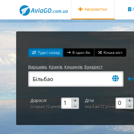
Авіаквитки
Г
Туди і назад
В один бік
Кілька міст
Варшава
,
Краків
,
Кишинів
,
Бухарест
Дорослі
Діти
(старше 12 років)
(від 2 до 12 років)