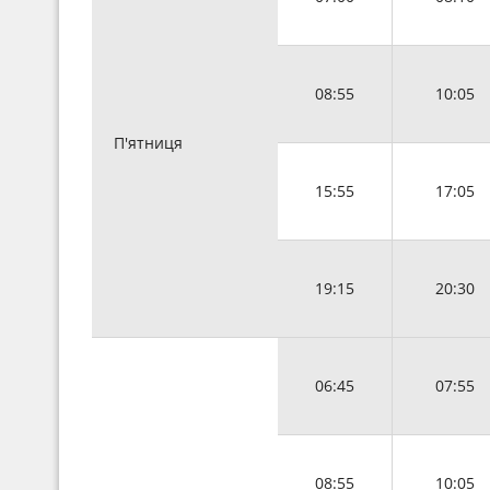
08:55
10:05
П'ятниця
15:55
17:05
19:15
20:30
06:45
07:55
08:55
10:05