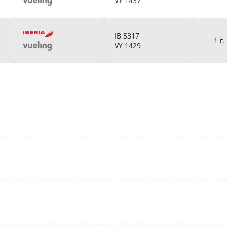
VY 1437
IB 5317
1 г.
VY 1429