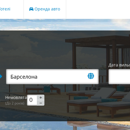
отелі
Оренда авто
Дата виль
Немовлята
(До 2 років)