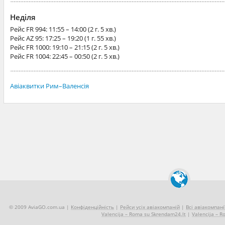
Неділя
Рейс
FR 994
: 11:55 – 14:00 (2 г. 5 хв.)
Рейс
AZ 95
: 17:25 – 19:20 (1 г. 55 хв.)
Рейс
FR 1000
: 19:10 – 21:15 (2 г. 5 хв.)
Рейс
FR 1004
: 22:45 – 00:50 (2 г. 5 хв.)
Авіаквитки Рим–Валенсія
© 2009 AviaGO.com.ua |
Конфіденційність
|
Рейси усіх авіакомпаній
|
Всі авіакомпані
Valencija – Roma su Skrendam24.lt
|
Valencija – R