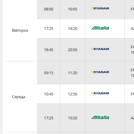
08:00
10:05
F
17:25
19:20
A
Вівторок
F
18:45
20:50
1
F
09:15
11:20
1
10:45
12:50
F
Середа
17:25
19:20
A