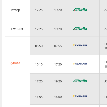
Четвер
17:25
19:20
A
П'ятниця
17:25
19:20
A
F
05:50
07:55
1
F
Субота
15:15
17:20
1
17:25
19:20
A
11:55
14:00
F