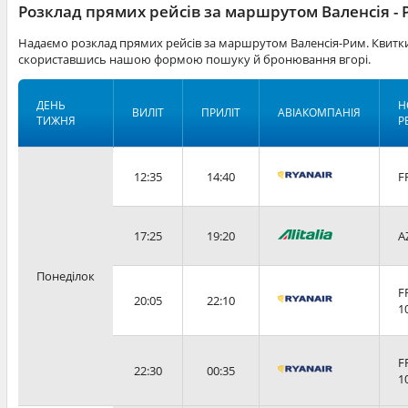
Розклад прямих рейсів за маршрутом Валенсія -
Надаємо розклад прямих рейсів за маршрутом Валенсія-Рим. Квитки
скориставшись нашою формою пошуку й бронювання вгорі.
ДЕНЬ
Н
ВИЛІТ
ПРИЛІТ
АВІАКОМПАНІЯ
ТИЖНЯ
Р
12:35
14:40
F
17:25
19:20
A
Понеділок
F
20:05
22:10
1
F
22:30
00:35
1