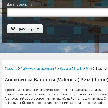
Дата повернення
1 passenger
Головна
Рейси усіх авіакомпаній
Європа
Італія
Рим
Валенсі
Авіаквитки Валенсія (Valencia) Рим (Rome
Протягом 24 годин не знайдено жодної ціни на авіаквитки на марш
форму вище та, вказавши бажані дати вильоту та повернення, кільк
(одночасний або зі зворотним квитком), здійсніть пошук квитків. Си
авіакомпаній, що літають з Валенсія в Рим, та надасть до 200 найкр