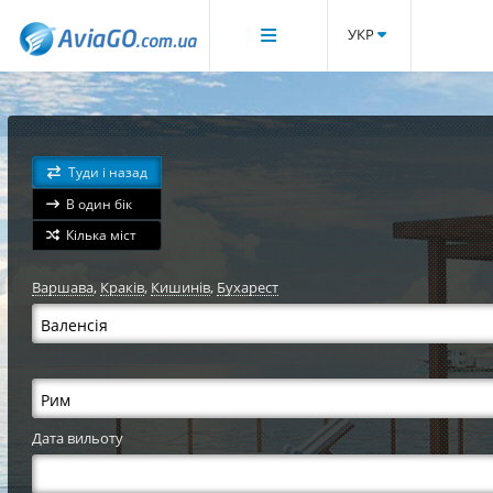
УКР
Туди і назад
В один бік
Кілька міст
Варшава
,
Краків
,
Кишинів
,
Бухарест
Дата вильоту