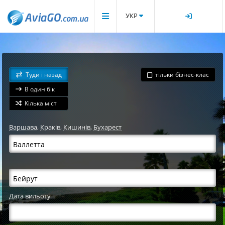
УКР
Туди і назад
тільки бізнес-клас
В один бік
Кілька міст
Варшава
,
Краків
,
Кишинів
,
Бухарест
Дата вильоту