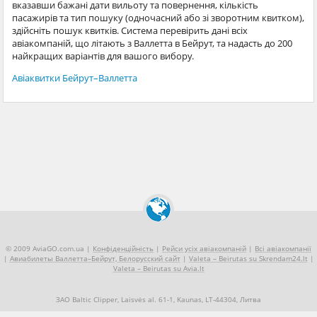
вказавши бажані дати вильоту та повернення, кількість
пасажирів та тип пошуку (одночасний або зі зворотним квитком),
здійсніть пошук квитків. Система перевірить дані всіх
авіакомпаній, що літають з Валлетта в Бейрут, та надасть до 200
найкращих варіантів для вашого вибору.
Авіаквитки Бейрут–Валлетта
© 2009 AviaGO.com.ua |
Конфіденційність
|
Рейси усіх авіакомпаній
|
Всі авіакомпанії
|
Авиабилеты Валлетта–Бейрут, Белорусский сайт
|
Valeta – Beirutas su Skrendam24.lt
|
Valeta – Beirutas su Avia.lt
ЗАО Baltic Clipper, Laisvės al. 61-1, Kaunas, LT-44304, Литва