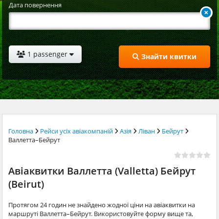
Дата повернення
1 passenger
Знайти квитки
Головна
Рейси усіх авіакомпаній
Азія
Ліван
Бейрут
Валлетта–Бейрут
Авіаквитки Валлетта (Valletta) Бейрут
(Beirut)
Протягом 24 годин не знайдено жодної ціни на авіаквитки на
маршруті Валлетта–Бейрут. Використовуйте форму вище та,