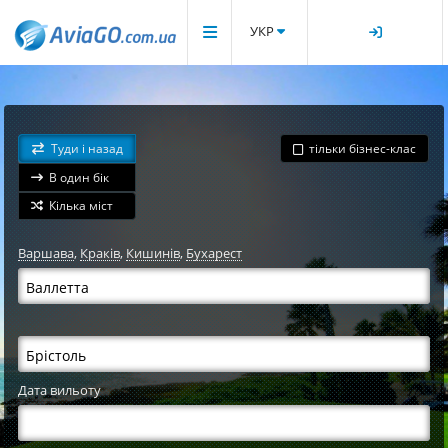
УКР
Туди і назад
тільки бізнес-клас
В один бік
Кілька міст
Варшава
,
Краків
,
Кишинів
,
Бухарест
Дата вильоту