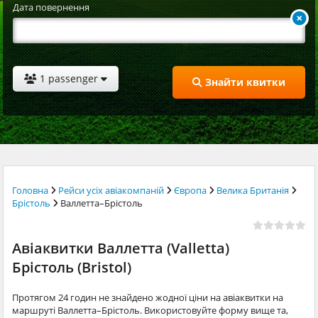
Дата повернення
1 passenger
Знайти квитки
Головна
Рейси усіх авіакомпаній
Європа
Велика Британія
Брістоль
Валлетта–Брістоль
Авіаквитки Валлетта (Valletta)
Брістоль (Bristol)
Протягом 24 годин не знайдено жодної ціни на авіаквитки на
маршруті Валлетта–Брістоль. Використовуйте форму вище та,