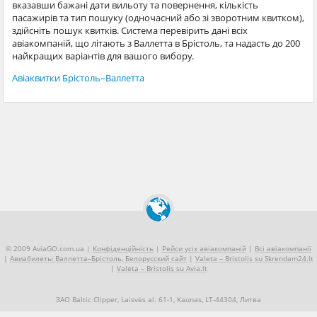
вказавши бажані дати вильоту та повернення, кількість
пасажирів та тип пошуку (одночасний або зі зворотним квитком),
здійсніть пошук квитків. Система перевірить дані всіх
авіакомпаній, що літають з Валлетта в Брістоль, та надасть до 200
найкращих варіантів для вашого вибору.
Авіаквитки Брістоль–Валлетта
© 2009 AviaGO.com.ua |
Конфіденційність
|
Рейси усіх авіакомпаній
|
Всі авіакомпанії
|
Авиабилеты Валлетта–Брістоль, Белорусский сайт
|
Valeta – Bristolis su Skrendam24.lt
|
Valeta – Bristolis su Avia.lt
ЗАО Baltic Clipper, Laisvės al. 61-1, Kaunas, LT-44304, Литва