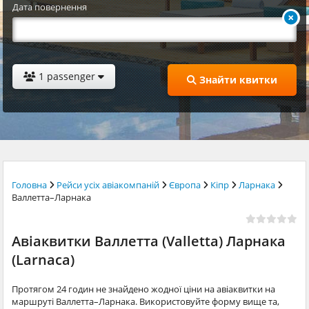
Дата повернення
1 passenger
Знайти квитки
Головна
Рейси усіх авіакомпаній
Європа
Кіпр
Ларнака
Валлетта–Ларнака
Авіаквитки Валлетта (Valletta) Ларнака
(Larnaca)
Протягом 24 годин не знайдено жодної ціни на авіаквитки на
маршруті Валлетта–Ларнака. Використовуйте форму вище та,