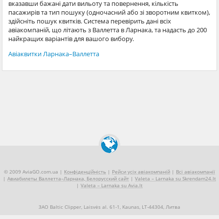
вказавши бажані дати вильоту та повернення, кількість
пасажирів та тип пошуку (одночасний або зі зворотним квитком),
здійсніть пошук квитків. Система перевірить дані всіх
авіакомпаній, що літають з Валлетта в Ларнака, та надасть до 200
найкращих варіантів для вашого вибору.
Авіаквитки Ларнака–Валлетта
© 2009 AviaGO.com.ua |
Конфіденційність
|
Рейси усіх авіакомпаній
|
Всі авіакомпанії
|
Авиабилеты Валлетта–Ларнака, Белорусский сайт
|
Valeta – Larnaka su Skrendam24.lt
|
Valeta – Larnaka su Avia.lt
ЗАО Baltic Clipper, Laisvės al. 61-1, Kaunas, LT-44304, Литва