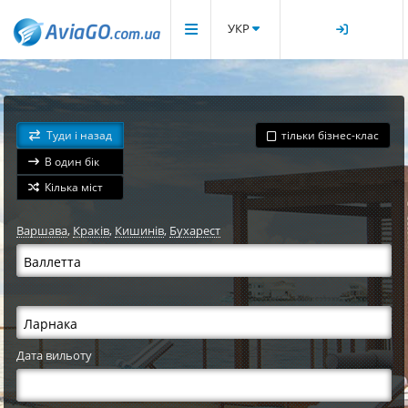
УКР
Туди і назад
тільки бізнес-клас
В один бік
Кілька міст
Варшава
,
Краків
,
Кишинів
,
Бухарест
Дата вильоту