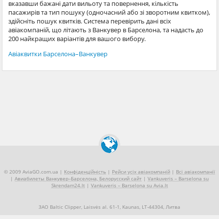
вказавши бажані дати вильоту та повернення, кількість
пасажирів та тип пошуку (одночасний або зі зворотним квитком),
здійсніть пошук квитків. Система перевірить дані всіх
авіакомпаній, що літають з Ванкувер в Барселона, та надасть до
200 найкращих варіантів для вашого вибору.
Авіаквитки Барселона–Ванкувер
© 2009 AviaGO.com.ua |
Конфіденційність
|
Рейси усіх авіакомпаній
|
Всі авіакомпанії
|
Авиабилеты Ванкувер–Барселона, Белорусский сайт
|
Vankuveris – Barselona su
Skrendam24.lt
|
Vankuveris – Barselona su Avia.lt
ЗАО Baltic Clipper, Laisvės al. 61-1, Kaunas, LT-44304, Литва