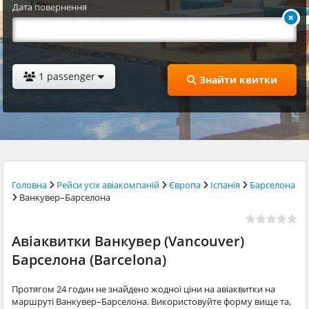
Дата повернення
1 passenger
Знайти квитки
Головна
Рейси усіх авіакомпаній
Європа
Іспанія
Барселона
Ванкувер–Барселона
Авіаквитки Ванкувер (Vancouver)
Барселона (Barcelona)
Протягом 24 годин не знайдено жодної ціни на авіаквитки на
маршруті Ванкувер–Барселона. Використовуйте форму вище та,