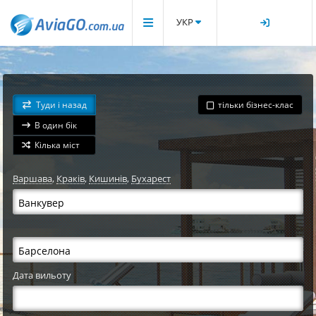
УКР
Туди і назад
тільки бізнес-клас
В один бік
Кілька міст
Варшава
,
Краків
,
Кишинів
,
Бухарест
Дата вильоту