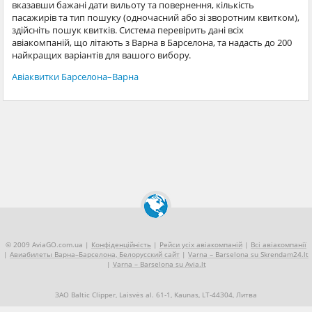
вказавши бажані дати вильоту та повернення, кількість
пасажирів та тип пошуку (одночасний або зі зворотним квитком),
здійсніть пошук квитків. Система перевірить дані всіх
авіакомпаній, що літають з Варна в Барселона, та надасть до 200
найкращих варіантів для вашого вибору.
Авіаквитки Барселона–Варна
© 2009 AviaGO.com.ua |
Конфіденційність
|
Рейси усіх авіакомпаній
|
Всі авіакомпанії
|
Авиабилеты Варна–Барселона, Белорусский сайт
|
Varna – Barselona su Skrendam24.lt
|
Varna – Barselona su Avia.lt
ЗАО Baltic Clipper, Laisvės al. 61-1, Kaunas, LT-44304, Литва