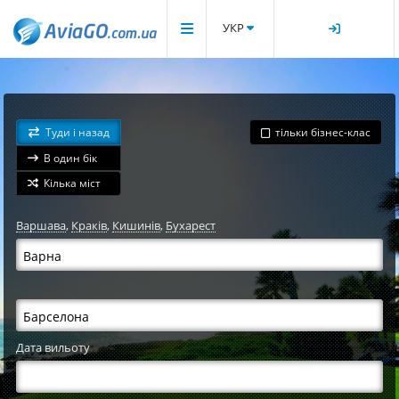
УКР
Туди і назад
тільки бізнес-клас
В один бік
Кілька міст
Варшава
,
Краків
,
Кишинів
,
Бухарест
Дата вильоту