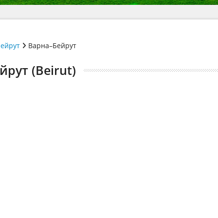
ейрут
Варна–Бейрут
рут (Beirut)