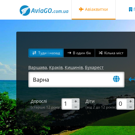
Авіаквитки
Г
Туди і назад
В один бік
Кілька міст
Варшава
,
Краків
,
Кишинів
,
Бухарест
Дорослі
Діти
(старше 12 років)
(від 2 до 12 років)