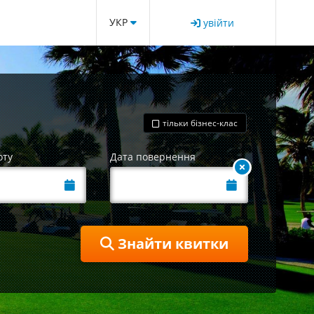
УКР
увійти
тільки бізнес-клас
оту
Дата повернення
Знайти квитки