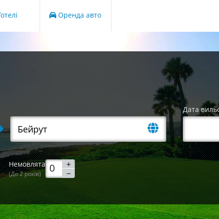
отелі
Оренда авто
Дата виль
Немовлята
(До 2 років)