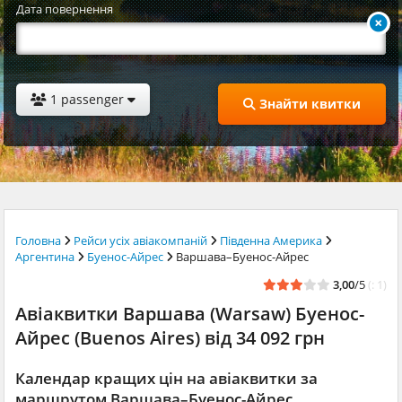
Дата повернення
1 passenger
Знайти квитки
Головна
Рейси усіх авіакомпаній
Південна Америка
Аргентина
Буенос-Айрес
Варшава–Буенос-Айрес
3,00
/5
(: 1)
Авіаквитки Варшава (Warsaw) Буенос-
Айрес (Buenos Aires) від 34 092 грн
Календар кращих цін на авіаквитки за
маршрутом Варшава–Буенос-Айрес