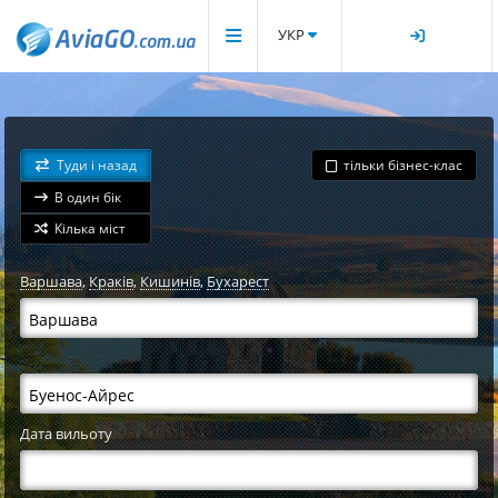
УКР
Туди і назад
тільки бізнес-клас
В один бік
Кілька міст
Варшава
,
Краків
,
Кишинів
,
Бухарест
Дата вильоту