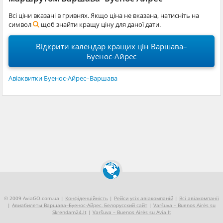
Всі ціни вказані в гривнях. Якщо ціна не вказана, натисніть на
символ
щоб знайти кращу ціну для даної дати.
Відкрити календар кращих цін Варшава–
Буенос-Айрес
Авіаквитки Буенос-Айрес–Варшава
© 2009 AviaGO.com.ua |
Конфіденційність
|
Рейси усіх авіакомпаній
|
Всі авіакомпанії
|
Авиабилеты Варшава–Буенос-Айрес, Белорусский сайт
|
Varšuva – Buenos Airės su
Skrendam24.lt
|
Varšuva – Buenos Airės su Avia.lt